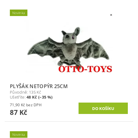
Novinka
PLYŠÁK NETOPÝR 25CM
Původně:
135 Kč
Ušetříte
:
48 Kč (–35 %)
71,90 Kč bez DPH
87 Kč
Novinka