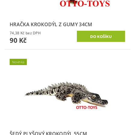
HRAČKA KROKODÝL Z GUMY 34CM
74,38 Kč bez DPH
90 Kč
Novinka
ŠEDÝ PLYŠOVÝ KROKODÝL 55CM