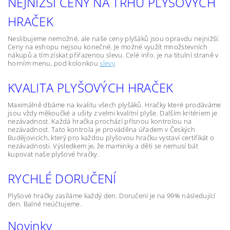
NEJNIŽŠÍ CENY NA TRHU PLYŠOVÝCH
HRAČEK
Neslibujeme nemožné, ale naše ceny plyšáků jsou opravdu nejnižší.
Ceny na eshopu nejsou konečné. Je možné využít množstevních
nákupů a tím získat přiřazenou slevu. Celé info. je na titulní straně v
horním menu, pod kolonkou
slevy
.
KVALITA PLYŠOVÝCH HRAČEK
Maximálně dbáme na kvalitu všech plyšáků. Hračky které prodáváme
jsou vždy měkoučké a ušity z velmi kvalitní plyše. Dalším kritériem je
nezávadnost. Každá hračka prochází přísnou kontrolou na
nezávadnost. Tato kontrola je prováděna úřadem v Českých
Budějovicích, který pro každou plyšovou hračku vystaví certifikát o
nezávadnosti. Výsledkem je, že maminky a děti se nemusí bát
kupovat naše plyšové hračky.
RYCHLÉ DORUČENÍ
Plyšové hračky zasíláme každý den. Doručení je na 99% následující
den. Balné neúčtujeme.
Novinky