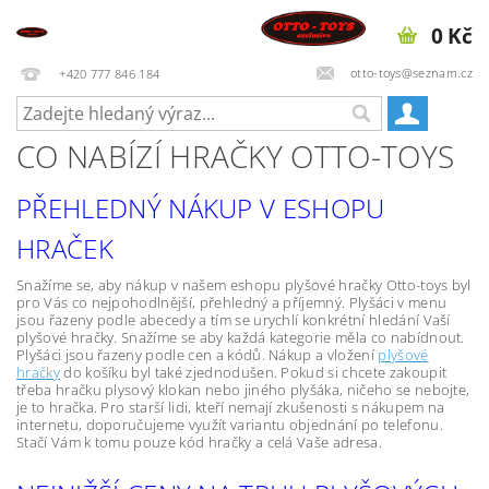
0 Kč
otto-toys@seznam.cz
+420 777 846 184
CO NABÍZÍ HRAČKY OTTO-TOYS
PŘEHLEDNÝ NÁKUP V ESHOPU
HRAČEK
Snažíme se, aby nákup v našem eshopu plyšové hračky Otto-toys byl
pro Vás co nejpohodlnější, přehledný a příjemný. Plyšáci v menu
jsou řazeny podle abecedy a tím se urychlí konkrétní hledání Vaší
plyšové hračky. Snažíme se aby každá kategorie měla co nabídnout.
Plyšáci jsou řazeny podle cen a kódů. Nákup a vložení
plyšové
hračky
do košíku byl také zjednodušen. Pokud si chcete zakoupit
třeba hračku plysový klokan
nebo jiného plyšáka, ničeho se nebojte,
je to hračka. Pro starší lidi, kteří nemají zkušenosti s nákupem na
internetu, doporučujeme využít variantu objednání po telefonu.
Stačí Vám k tomu pouze kód hračky a celá Vaše adresa.