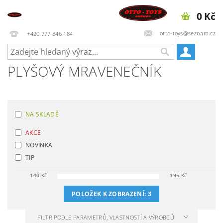
0 Kč
otto-toys@seznam.cz
+420 777 846 184
PLYŠOVÝ MRAVENEČNÍK
NA SKLADĚ
AKCE
NOVINKA
TIP
140
Kč
195
Kč
POLOŽEK K ZOBRAZENÍ:
3
FILTR PODLE PARAMETRŮ, VLASTNOSTÍ A VÝROBCŮ