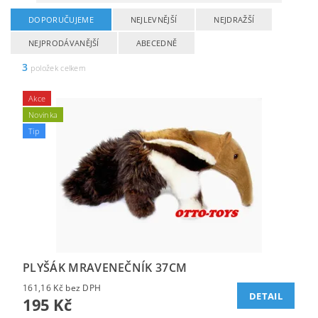
DOPORUČUJEME
NEJLEVNĚJŠÍ
NEJDRAŽŠÍ
NEJPRODÁVANĚJŠÍ
ABECEDNĚ
3
položek celkem
Akce
Novinka
Tip
PLYŠÁK MRAVENEČNÍK 37CM
161,16 Kč bez DPH
DETAIL
195 Kč