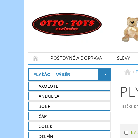
POŠTOVNÉ A DOPRAVA
SLEVY
P
PLYŠÁCI - VÝBĚR
PL
AXOLOTL
ANDULKA
BOBR
Hračka pl
ČÁP
ČOLEK
NA 
DELFÍN