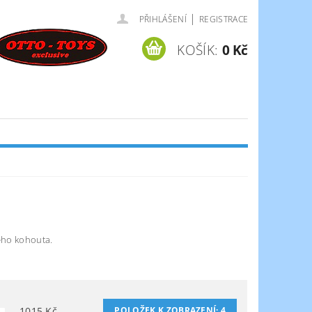
|
PŘIHLÁŠENÍ
REGISTRACE
KOŠÍK:
0 Kč
vého kohouta.
1015
Kč
POLOŽEK K ZOBRAZENÍ:
4