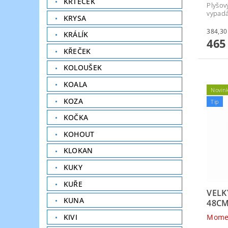
KRTEČEK
Plyšový
vypadá
KRYSA
KRÁLÍK
465
KŘEČEK
KOLOUŠEK
KOALA
Novin
KOZA
Tip
KOČKA
KOHOUT
KLOKAN
KUKY
KUŘE
VELK
KUNA
48C
Mome
KIVI