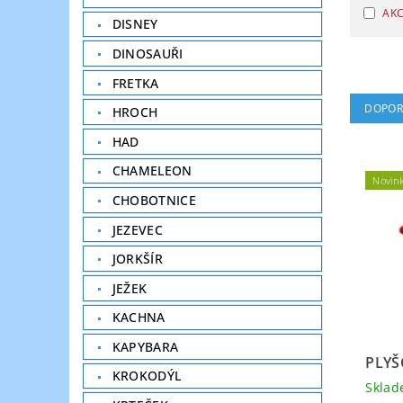
AK
DISNEY
DINOSAUŘI
FRETKA
DOPOR
HROCH
HAD
CHAMELEON
Novin
CHOBOTNICE
JEZEVEC
JORKŠÍR
JEŽEK
KACHNA
KAPYBARA
PLYŠ
KROKODÝL
Skla