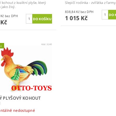
 kohout z kvalitní plyše, který
Slepičí rodinka - zvířátka z farmy
 jako živý.
838,84 Kč bez DPH
384,30 Kč bez DPH
1 015 Kč
 Kč
Kód:
3245
ka
Ý PLYŠOVÝ KOHOUT
M
ntálně nedostupné