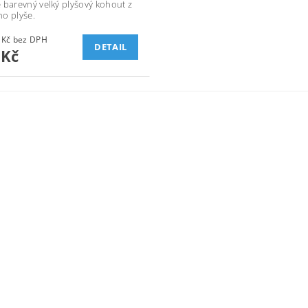
 barevný velký plyšový kohout z
o plyše.
288,43 Kč bez DPH
DETAIL
 Kč