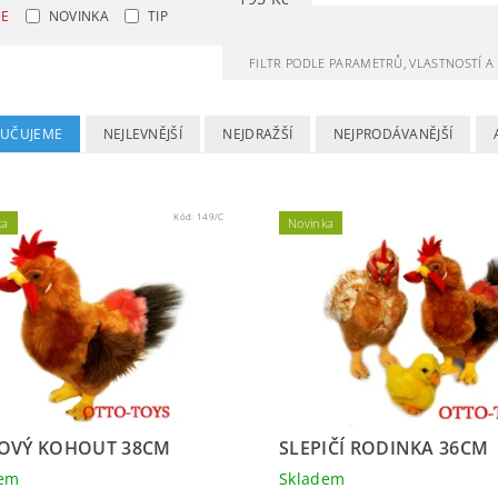
CE
NOVINKA
TIP
FILTR PODLE PARAMETRŮ, VLASTNOSTÍ 
UČUJEME
NEJLEVNĚJŠÍ
NEJDRAŽŠÍ
NEJPRODÁVANĚJŠÍ
Kód:
149/C
ka
Novinka
OVÝ KOHOUT 38CM
SLEPIČÍ RODINKA 36CM
dem
Skladem