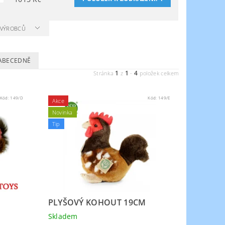
A VÝROBCŮ
ABECEDNĚ
1
1
4
Stránka
z
-
položek celkem
Kód:
149/D
Kód:
149/E
Akce
Novinka
Tip
PLYŠOVÝ KOHOUT 19CM
Skladem