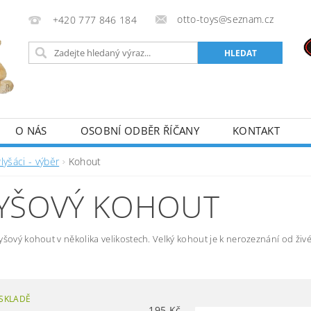
otto-toys@seznam.cz
+420 777 846 184
O NÁS
OSOBNÍ ODBĚR ŘÍČANY
KONTAKT
lyšáci - výběr
Kohout
YŠOVÝ KOHOUT
yšový kohout v několika velikostech. Velký kohout je k nerozeznání od ži
SKLADĚ
195
Kč