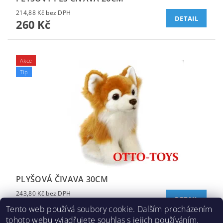
214,88 Kč bez DPH
DETAIL
260 Kč
Akce
Tip
PLYŠOVÁ ČIVAVA 30CM
243,80 Kč bez DPH
DETAIL
295 Kč
Tento web používá soubory cookie. Dalším procházením
tohoto webu vyjadřujete souhlas s jejich používáním.