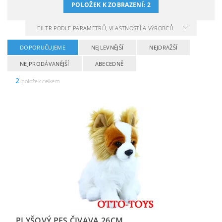
POLOŽEK K ZOBRAZENÍ:
2
FILTR PODLE PARAMETRŮ, VLASTNOSTÍ A VÝROBCŮ
DOPORUČUJEME
NEJLEVNĚJŠÍ
NEJDRAŽŠÍ
NEJPRODÁVANĚJŠÍ
ABECEDNĚ
2
položek celkem
PLYŠOVÝ PES ČIVAVA 26CM