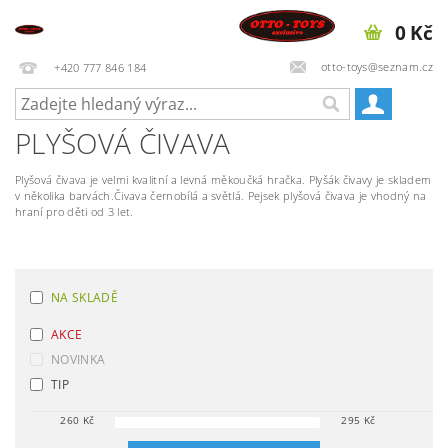
0 Kč
otto-toys@seznam.cz
+420 777 846 184
PLYŠOVÁ ČIVAVA
Plyšová čivava je velmi kvalitní a levná měkoučká hračka. Plyšák čivavy je skladem
v několika barvách.Čivava černobílá a světlá. Pejsek plyšová čivava je vhodný na
hraní pro děti od 3 let.
NA SKLADĚ
AKCE
NOVINKA
TIP
260
Kč
295
Kč