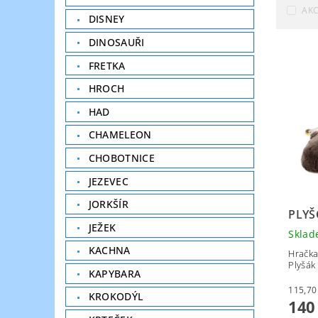
AK
DISNEY
DINOSAUŘI
FRETKA
HROCH
HAD
CHAMELEON
CHOBOTNICE
JEZEVEC
JORKŠÍR
PLYŠ
JEŽEK
Skla
KACHNA
Hračka
Plyšák 
KAPYBARA
KROKODÝL
140