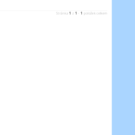
1
1
1
Stránka
z
-
položek celkem