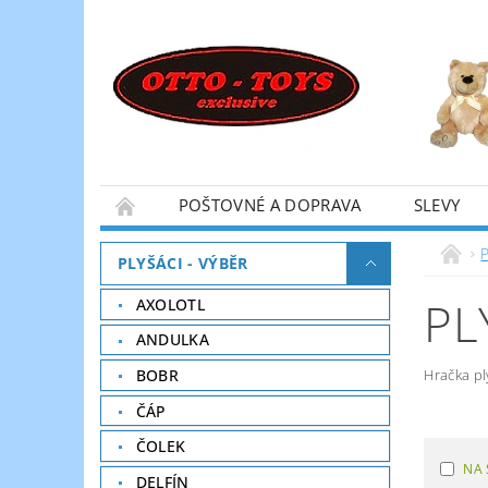
POŠTOVNÉ A DOPRAVA
SLEVY
P
PLYŠÁCI - VÝBĚR
PL
AXOLOTL
ANDULKA
BOBR
Hračka pl
ČÁP
ČOLEK
NA 
DELFÍN