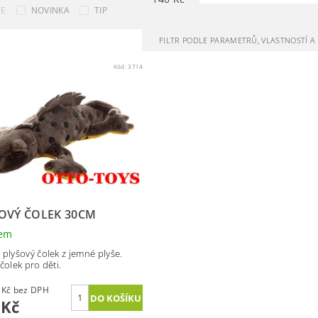
CE
NOVINKA
TIP
FILTR PODLE PARAMETRŮ, VLASTNOSTÍ 
Kód:
3714
OVÝ ČOLEK 30CM
dem
 plyšový čolek z jemné plyše.
čolek pro děti.
115,70 Kč bez DPH
 Kč