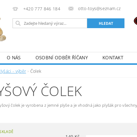
otto-toys@seznam.cz
+420 777 846 184
O NÁS
OSOBNÍ ODBĚR ŘÍČANY
KONTAKT
lyšáci - výběr
Čolek
YŠOVÝ ČOLEK
yšový čolek je vyrobena z jemné plyše a je vhodná jako plyšák pro všechny
SKLADĚ
140
Kč