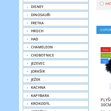
AK
DISNEY
DINOSAUŘI
FRETKA
DOPOR
HROCH
HAD
CHAMELEON
Akce
CHOBOTNICE
Novin
Tip
JEZEVEC
JORKŠÍR
JEŽEK
KACHNA
KAPYBARA
PLYŠ
KROKODÝL
30C