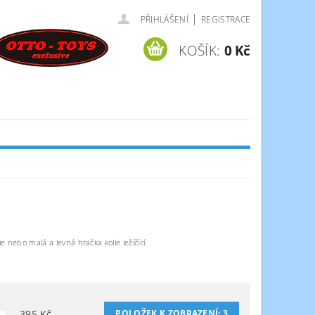
|
PŘIHLÁŠENÍ
REGISTRACE
KOŠÍK:
0 Kč
 nebo malá a levná hračka kolie ležíčící.
395
Kč
POLOŽEK K ZOBRAZENÍ:
3