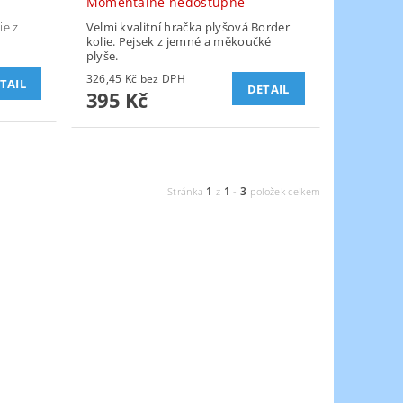
Momentálně nedostupné
ie z
Velmi kvalitní hračka plyšová Border
kolie. Pejsek z jemné a měkoučké
plyše.
326,45 Kč bez DPH
TAIL
DETAIL
395 Kč
1
1
3
Stránka
z
-
položek celkem