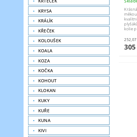
Skla
KRTEČEK
Krásná
KRYSA
měkouč
kvalit
KRÁLÍK
plyšák
kolie p
KŘEČEK
KOLOUŠEK
305
KOALA
KOZA
KOČKA
KOHOUT
KLOKAN
KUKY
KUŘE
KUNA
KIVI