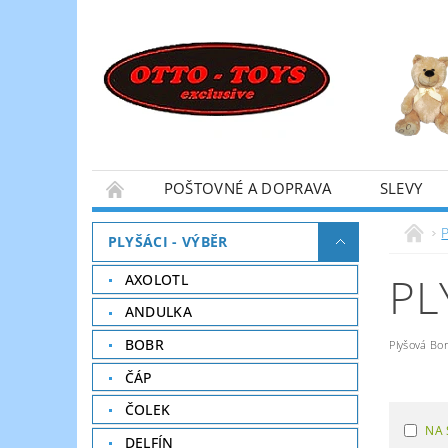
POŠTOVNÉ A DOPRAVA
SLEVY
P
PLYŠÁCI - VÝBĚR
PL
AXOLOTL
ANDULKA
BOBR
Plyšová Bor
ČÁP
ČOLEK
NA 
DELFÍN