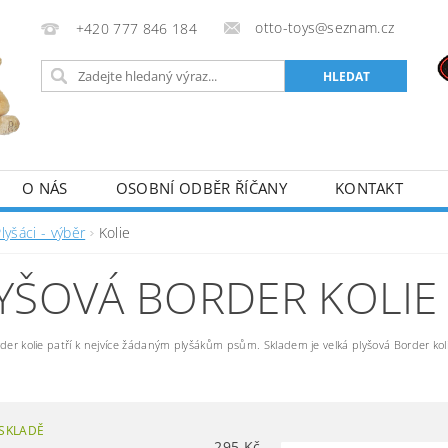
otto-toys@seznam.cz
+420 777 846 184
O NÁS
OSOBNÍ ODBĚR ŘÍČANY
KONTAKT
lyšáci - výběr
Kolie
YŠOVÁ BORDER KOLIE
der kolie patří k nejvíce žádaným plyšákům psům. Skladem je velká plyšová Border kolie
SKLADĚ
295
Kč