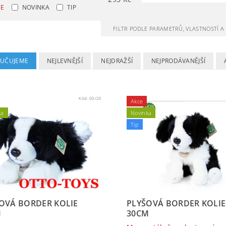
CE
NOVINKA
TIP
FILTR PODLE PARAMETRŮ, VLASTNOSTÍ 
UČUJEME
NEJLEVNĚJŠÍ
NEJDRAŽŠÍ
NEJPRODÁVANĚJŠÍ
Kód:
00/20
Akce
ka
Novinka
Tip
OVÁ BORDER KOLIE
PLYŠOVÁ BORDER KOLIE
M
30CM