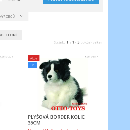
A VÝROBCŮ
ABECEDNĚ
1
1
3
Stránka
z
-
položek celkem
Kód:
00/21
Kód:
068/A
Akce
Tip
PLYŠOVÁ BORDER KOLIE
35CM