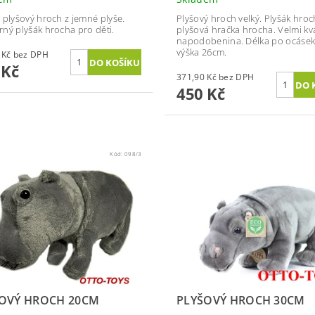
 plyšový hroch z jemné plyše.
Plyšový hroch velký. Plyšák hroc
ný plyšák hrocha pro děti.
plyšová hračka hrocha. Velmi kva
napodobenina. Délka po ocásek
výška 26cm.
123,97 Kč bez DPH
 Kč
371,90 Kč bez DPH
450 Kč
Kód:
098/3
OVÝ HROCH 20CM
PLYŠOVÝ HROCH 30CM