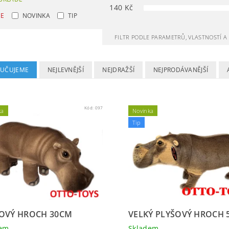
140
Kč
CE
NOVINKA
TIP
FILTR PODLE PARAMETRŮ, VLASTNOSTÍ 
UČUJEME
NEJLEVNĚJŠÍ
NEJDRAŽŠÍ
NEJPRODÁVANĚJŠÍ
Kód:
097
ka
Novinka
Tip
OVÝ HROCH 30CM
VELKÝ PLYŠOVÝ HROCH 
dem
Skladem