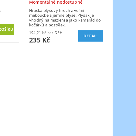
Momentálně nedostupné
a
Hračka plyšový hroch z velmi
měkoučké a jemné plyše. Plyšák je
vhodný na mazlení a jako kamarád do
kočárků a postýlek.
194,21 Kč bez DPH
DETAIL
235 Kč