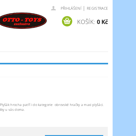
|
PŘIHLÁŠENÍ
REGISTRACE
KOŠÍK:
0 Kč
 Plyšák hrocha patří i do kategorie obrovské hračky a maxi plyšáci.
lky u vás doma.