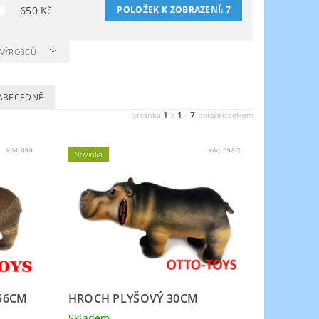
650
Kč
POLOŽEK K ZOBRAZENÍ:
7
A VÝROBCŮ
ABECEDNĚ
1
1
7
Stránka
z
-
položek celkem
Kód:
098
Kód:
098/2
Novinka
56CM
HROCH PLYŠOVÝ 30CM
Skladem