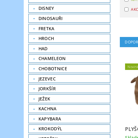
DISNEY
AK
DINOSAUŘI
FRETKA
HROCH
DOPOR
HAD
CHAMELEON
Novin
CHOBOTNICE
JEZEVEC
JORKŠÍR
JEŽEK
KACHNA
KAPYBARA
PLYŠ
KROKODÝL
Skla