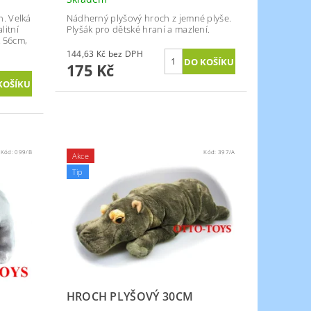
h. Velká
Nádherný plyšový hroch z jemné plyše.
litní
Plyšák pro dětské hraní a mazlení.
 56cm,
144,63 Kč bez DPH
175 Kč
Kód:
099/B
Kód:
397/A
Akce
Tip
HROCH PLYŠOVÝ 30CM