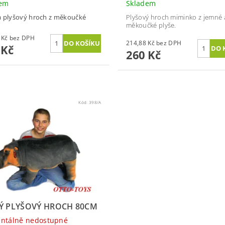
dem
Skladem
 plyšový hroch z měkoučké
Plyšový hroch miminko z jemné 
měkoučké plyše.
115,70 Kč bez DPH
214,88 Kč bez DPH
 Kč
260 Kč
Kód:
398/A
Ý PLYŠOVÝ HROCH 80CM
ntálně nedostupné