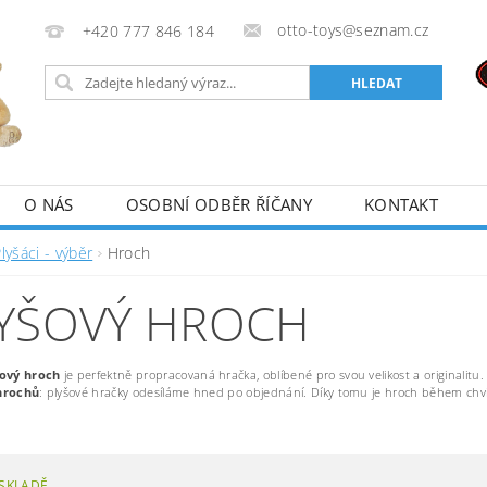
otto-toys@seznam.cz
+420 777 846 184
O NÁS
OSOBNÍ ODBĚR ŘÍČANY
KONTAKT
lyšáci - výběr
Hroch
YŠOVÝ HROCH
šový hroch
je perfektně propracovaná hračka, oblíbené pro svou velikost a originalitu.
hrochů
: plyšové hračky odesíláme hned po objednání. Díky tomu je hroch během chvi
SKLADĚ