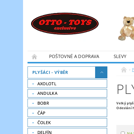
POŠTOVNÉ A DOPRAVA
SLEVY
P
PLYŠÁCI - VÝBĚR
PL
AXOLOTL
ANDULKA
BOBR
Velký ply
Odeslání 
ČÁP
ČOLEK
DELFÍN
NA 