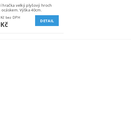
ní hračka velký plyšový hroch
 ocáskem. Výška 40cm.
537,19 Kč bez DPH
DETAIL
 Kč