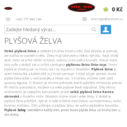
0 Kč
otto-toys@seznam.cz
+420 777 846 184
PLYŠOVÁ ŽELVA
Velká plyšová želva
je oblíbená hračka mnoha dětí. Živá želvička je pomalá,
ale dožívá se vysokého věku. Želvy mají také jednu velkou výhodu. Když chtějí
spát, nebo se před něčím schovat, zalezou si do svého krunýře. Pokud máte
toto zvíře v oblibě, tak si určitě zamilujete
plyšovou želvu Otto-toys
. Tento
plyšák je vhodný jak na hraní, tak i na mazlení a dovádění.
Plyšová želva
je
velmi heboučká a každé dítě si ji hned zamiluje. A když půjde spinkat, bude
plyšák želva ležet u vaší postýlky a hlídat vás. S hračkou můžete také zažít
spousty legrace. O želvách je mnoho pohádek, které každého mrňouska pobaví.
Při těchto pohádkách, můžete na velké plyšové želvě odpočívat. Díky těmto
možnostem, je nejlepším kamarádem právě
velká plyšová želva Kareta
obrovská
z Rudého moře. Skladem máme malé i velké želvy. V oblibě je
plyšová želva přívěšek. Vybrat si také můžete mezi želvou suchozemskou, nebo
Karetou mořskou. Děti, přidejte si plyšáka želvu do svého plyšového koutečku.
Plyšové ž
elvy
: odeslíláme každý den, proto bude plyšák želva už druhý den u
vás doma.