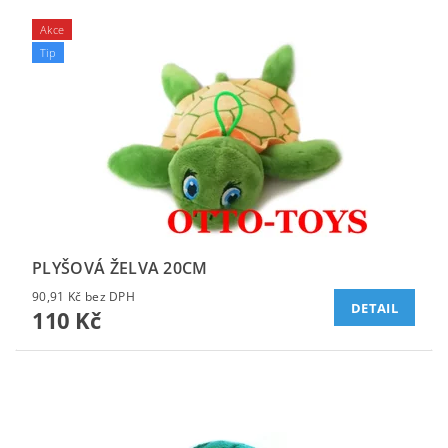
Akce
Tip
PLYŠOVÁ ŽELVA 20CM
90,91 Kč bez DPH
DETAIL
110 Kč