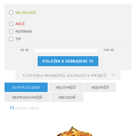
NA SKLADĚ
AKCE
NOVINKA
TIP
30
Kč
745
Kč
POLOŽEK K ZOBRAZENÍ:
15
FILTR PODLE PARAMETRŮ, VLASTNOSTÍ A VÝROBCŮ
DOPORUČUJEME
NEJLEVNĚJŠÍ
NEJDRAŽŠÍ
NEJPRODÁVANĚJŠÍ
ABECEDNĚ
15
položek celkem