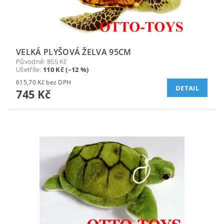
VELKÁ PLYŠOVÁ ŽELVA 95CM
Původně:
855 Kč
Ušetříte
:
110 Kč (–12 %)
615,70 Kč bez DPH
DETAIL
745 Kč