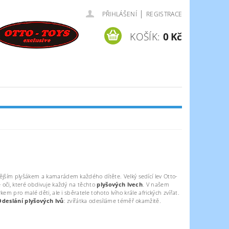
|
PŘIHLÁŠENÍ
REGISTRACE
KOŠÍK:
0 Kč
jším plyšákem a kamarádem každého dítěte. Velký sedící lev Otto-
 oči, které obdivuje každý na těchto
plyšových lvech
. V našem
m pro malé děti, ale i sběratele tohoto lvího krále afrických zvířat.
Odeslání plyšových lvů
: zvířátka odesíláme téměř okamžitě.