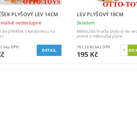
ĚŠEK PLYŠOVÝ LEV 14CM
LEV PLYŠOVÝ 18CM
ntálně nedostupné
Skladem
ý lev přívěšek s karabinkou na
Měkoučká hračka plyšový lev sed
ní.
jemné a měkoučké plyše.
66,12 Kč bez DPH
161,16 Kč bez DPH
DETAIL
Kč
195 Kč