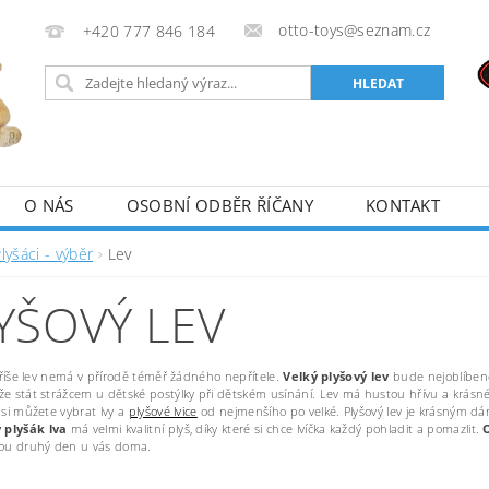
otto-toys@seznam.cz
+420 777 846 184
O NÁS
OSOBNÍ ODBĚR ŘÍČANY
KONTAKT
lyšáci - výběr
Lev
YŠOVÝ LEV
í říše lev nemá v přírodě téměř žádného nepřítele.
Velký plyšový lev
bude nejoblíbeně
že stát strážcem u dětské postýlky při dětském usínání. Lev má hustou hřívu a krásné
 si můžete vybrat lvy a
plyšové lvice
od nejmenšího po velké. Plyšový lev je krásným dárke
plyšák lva
má velmi kvalitní plyš, díky které si chce lvíčka každý pohladit a pomazlit.
sou druhý den u vás doma.