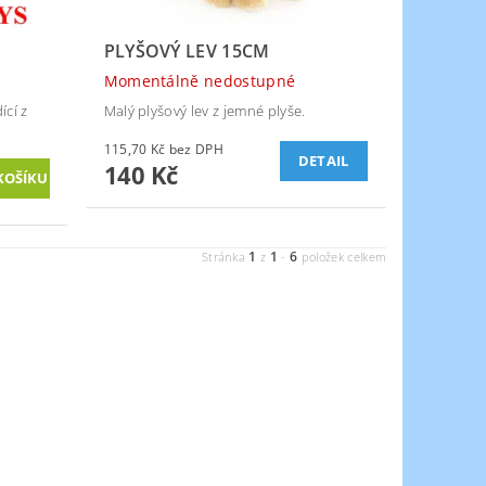
PLYŠOVÝ LEV 15CM
Momentálně nedostupné
ící z
Malý plyšový lev z jemné plyše.
115,70 Kč bez DPH
DETAIL
140 Kč
1
1
6
Stránka
z
-
položek celkem