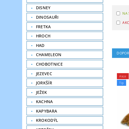
DISNEY
NA 
DINOSAUŘI
AK
FRETKA
HROCH
HAD
DOPOR
CHAMELEON
CHOBOTNICE
JEZEVEC
Akce
JORKŠÍR
Tip
JEŽEK
KACHNA
KAPYBARA
KROKODÝL