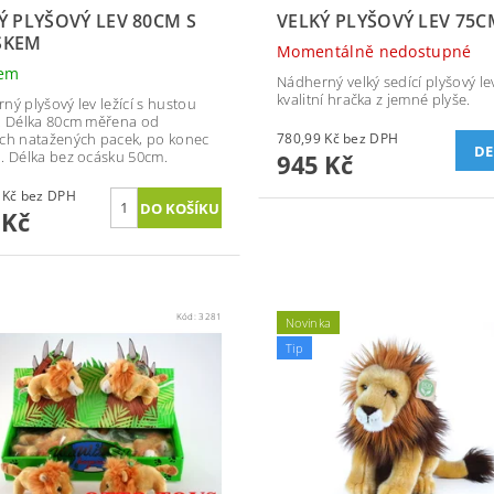
Ý PLYŠOVÝ LEV 80CM S
VELKÝ PLYŠOVÝ LEV 75C
SKEM
Momentálně nedostupné
dem
Nádherný velký sedící plyšový le
kvalitní hračka z jemné plyše.
ný plyšový lev ležící s hustou
. Délka 80cm měřena od
ch natažených pacek, po konec
780,99 Kč bez DPH
DE
. Délka bez ocásku 50cm.
945 Kč
371,90 Kč bez DPH
 Kč
Kód:
3281
Novinka
Tip