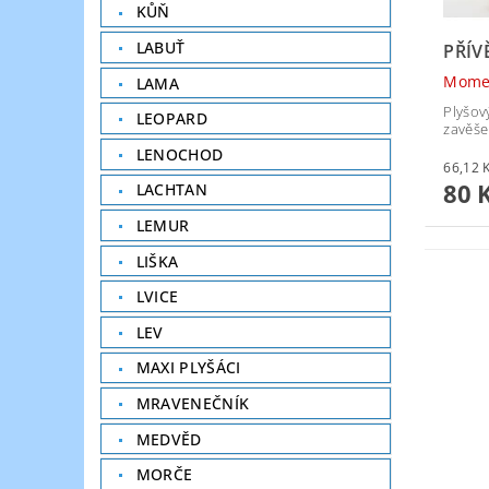
KŮŇ
LABUŤ
PŘÍV
Mome
LAMA
Plyšov
LEOPARD
zavěše
LENOCHOD
80 
LACHTAN
LEMUR
LIŠKA
LVICE
LEV
MAXI PLYŠÁCI
MRAVENEČNÍK
MEDVĚD
MORČE