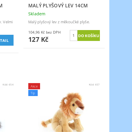
M
MALÝ PLYŠOVÝ LEV 14CM
Skladem
v. Velmi
Malý plyšový lev z měkoučké plyše.
104,96 Kč bez DPH
127 Kč
TAIL
Kód:
654
Kód:
657
Akce
Tip