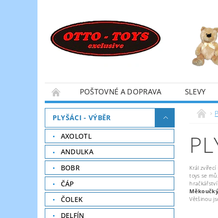
POŠTOVNÉ A DOPRAVA
SLEVY
P
PLYŠÁCI - VÝBĚR
PL
AXOLOTL
ANDULKA
BOBR
Král zvířec
toys se mů
ČÁP
hračkářství
Měkoučký 
ČOLEK
Většinou j
DELFÍN