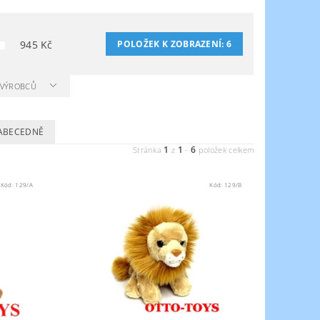
945
Kč
POLOŽEK K ZOBRAZENÍ:
6
A VÝROBCŮ
ABECEDNĚ
1
1
6
Stránka
z
-
položek celkem
Kód:
129/A
Kód:
129/B