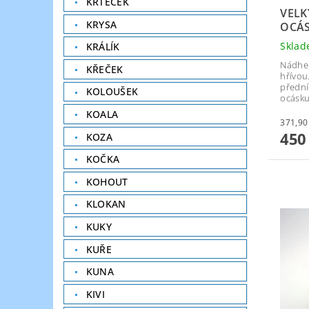
KRTEČEK
VELK
KRYSA
OCÁ
Skla
KRÁLÍK
Nádher
KŘEČEK
hřívou
přední
KOLOUŠEK
ocásku
KOALA
450
KOZA
KOČKA
KOHOUT
KLOKAN
KUKY
KUŘE
KUNA
KIVI