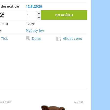
doručit do
12.8.2026
Kč
duktu
129/B
e
Plyšový lev
Tisk
Dotaz
Hlídat cenu
Kód:
354/1
Kód:
347