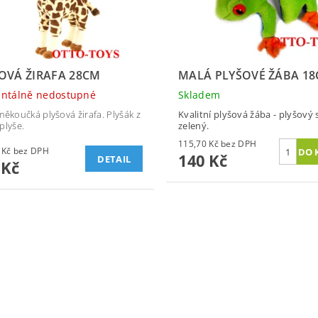
OVÁ ŽIRAFA 28CM
MALÁ PLYŠOVÉ ŽÁBA 1
ntálně nedostupné
Skladem
měkoučká plyšová žirafa. Plyšák z
Kvalitní plyšová žába - plyšový
plyše.
zelený.
115,70 Kč bez DPH
152,89 Kč bez DPH
140 Kč
DETAIL
 Kč