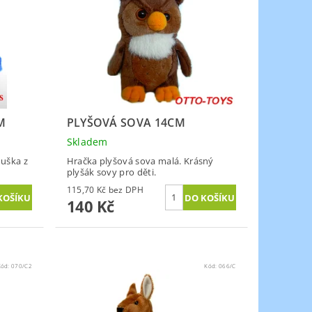
M
PLYŠOVÁ SOVA 14CM
Skladem
uška z
Hračka plyšová sova malá. Krásný
plyšák sovy pro děti.
115,70 Kč bez DPH
140 Kč
Kód:
070/C2
Kód:
066/C