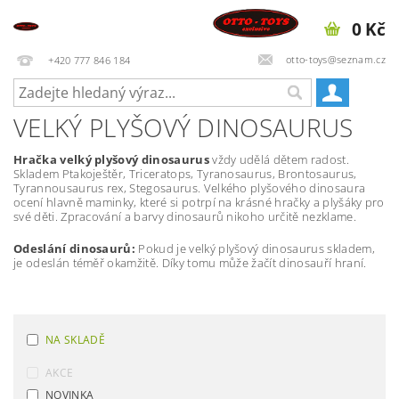
0 Kč
otto-toys@seznam.cz
+420 777 846 184
VELKÝ PLYŠOVÝ DINOSAURUS
Hračka velký plyšový dinosaurus
vždy udělá dětem radost.
Skladem Ptakoještěr, Triceratops, Tyranosaurus, Brontosaurus,
Tyrannousaurus rex, Stegosaurus. Velkého plyšového dinosaura
ocení hlavně maminky, které si potrpí na krásné hračky a plyšáky pro
své děti. Zpracování a barvy dinosaurů nikoho určitě nezklame.
Odeslání dinosaurů:
Pokud je velký plyšový dinosaurus skladem,
je odeslán téměř okamžitě. Díky tomu může žačít dinosauří hraní.
NA SKLADĚ
AKCE
NOVINKA