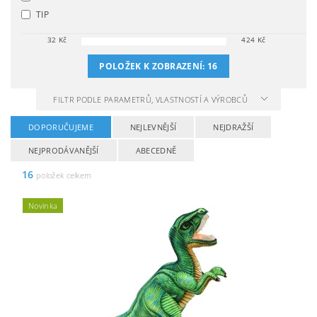
TIP
32
Kč
424
Kč
POLOŽEK K ZOBRAZENÍ:
16
FILTR PODLE PARAMETRŮ, VLASTNOSTÍ A VÝROBCŮ
DOPORUČUJEME
NEJLEVNĚJŠÍ
NEJDRAŽŠÍ
NEJPRODÁVANĚJŠÍ
ABECEDNĚ
16
položek celkem
Novinka