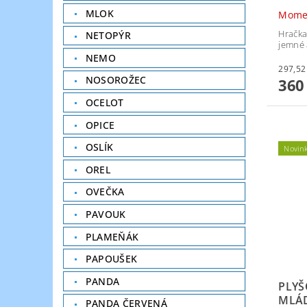
MLOK
Mome
Hračk
NETOPÝR
jemné a
NEMO
NOSOROŽEC
360
OCELOT
OPICE
OSLÍK
Novin
OREL
OVEČKA
PAVOUK
PLAMEŇÁK
PAPOUŠEK
PANDA
PLYŠ
MLÁ
PANDA ČERVENÁ