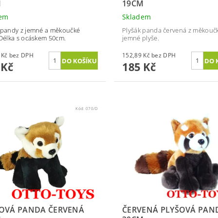
M
19CM
dem
Skladem
 pandy z jemné a měkoučké
Plyšák panda červená z měkouč
 Délka s ocáskem 50cm.
jemné plyše.
190,08 Kč bez DPH
152,89 Kč bez DPH
 Kč
185 Kč
Kód:
070/D
OVÁ PANDA ČERVENÁ
ČERVENÁ PLYŠOVÁ PAN