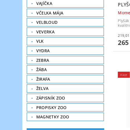
VAJÍČKA
PLYŠ
Mome
VČELKA MÁJA
Plyšák
VELBLOUD
kvalit
VEVERKA
265
VLK
VYDRA
ZEBRA
ŽÁBA
Akce
ŽIRAFA
ŽELVA
ZÁPISNÍK ZOO
PROPISKY ZOO
MAGNETKY ZOO