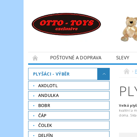
POŠTOVNÉ A DOPRAVA
SLEVY
P
PLYŠÁCI - VÝBĚR
PL
AXOLOTL
ANDULKA
BOBR
Velká ply
kvalitní a 
ČÁP
doma. Skl
ČOLEK
DELFÍN