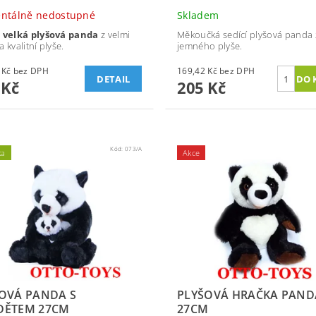
ntálně nedostupné
Skladem
a
velká plyšová panda
z velmi
Měkoučká sedící plyšová panda 
 kvalitní plyše.
jemného plyše.
297,52 Kč bez DPH
169,42 Kč bez DPH
DETAIL
 Kč
205 Kč
Kód:
073/A
ka
Akce
OVÁ PANDA S
PLYŠOVÁ HRAČKA PAND
DĚTEM 27CM
27CM