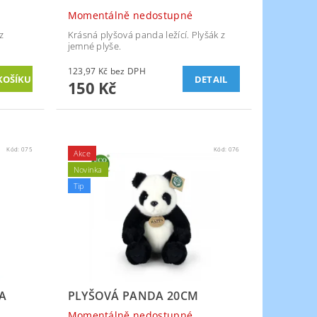
Momentálně nedostupné
z
Krásná plyšová panda ležící. Plyšák z
jemné plyše.
123,97 Kč bez DPH
DETAIL
150 Kč
Kód:
075
Kód:
076
Akce
Novinka
Tip
A
PLYŠOVÁ PANDA 20CM
Momentálně nedostupné