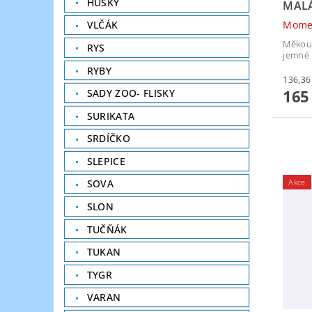
HUSKY
MALÁ
Mome
VLČÁK
Měkouč
RYS
jemné 
RYBY
165
SADY ZOO- FLISKY
SURIKATA
SRDÍČKO
SLEPICE
Akce
SOVA
SLON
TUČŇÁK
TUKAN
TYGR
VARAN