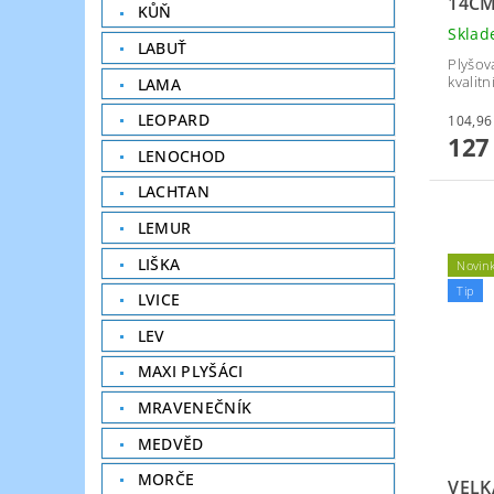
14C
KŮŇ
Skla
LABUŤ
Plyšov
kvalit
LAMA
LEOPARD
127
LENOCHOD
LACHTAN
LEMUR
LIŠKA
Novin
Tip
LVICE
LEV
MAXI PLYŠÁCI
MRAVENEČNÍK
MEDVĚD
MORČE
VELK