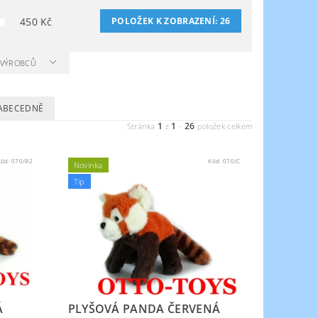
450
Kč
POLOŽEK K ZOBRAZENÍ:
26
A VÝROBCŮ
ABECEDNĚ
1
1
26
Stránka
z
-
položek celkem
Kód:
070/B2
Kód:
070/C
Novinka
Tip
Á
PLYŠOVÁ PANDA ČERVENÁ