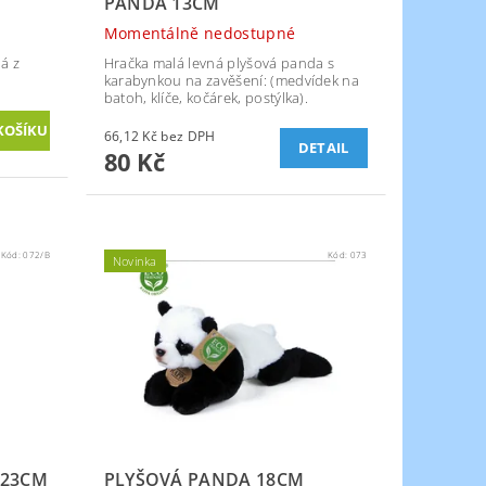
PANDA 13CM
Momentálně nedostupné
á z
Hračka malá levná plyšová panda s
karabynkou na zavěšení: (medvídek na
batoh, klíče, kočárek, postýlka).
66,12 Kč bez DPH
DETAIL
80 Kč
Kód:
072/B
Kód:
073
Novinka
 23CM
PLYŠOVÁ PANDA 18CM