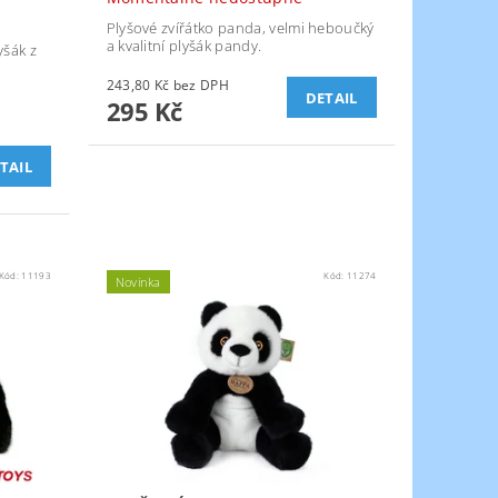
Plyšové zvířátko panda, velmi heboučký
a kvalitní plyšák pandy.
šák z
243,80 Kč bez DPH
DETAIL
295 Kč
TAIL
Kód:
11193
Kód:
11274
Novinka