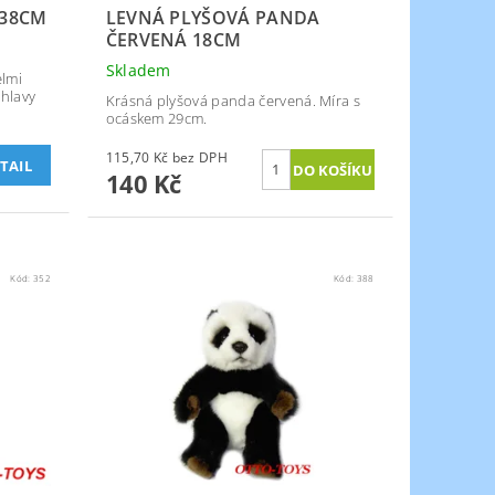
 38CM
LEVNÁ PLYŠOVÁ PANDA
ČERVENÁ 18CM
Skladem
elmi
 hlavy
Krásná plyšová panda červená. Míra s
ocáskem 29cm.
115,70 Kč bez DPH
TAIL
140 Kč
Kód:
352
Kód:
388