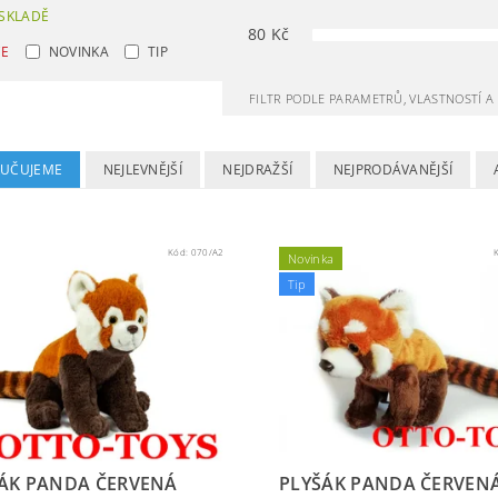
SKLADĚ
80
Kč
CE
NOVINKA
TIP
FILTR PODLE PARAMETRŮ, VLASTNOSTÍ 
UČUJEME
NEJLEVNĚJŠÍ
NEJDRAŽŠÍ
NEJPRODÁVANĚJŠÍ
Kód:
070/A2
Novinka
Tip
ÁK PANDA ČERVENÁ
PLYŠÁK PANDA ČERVEN