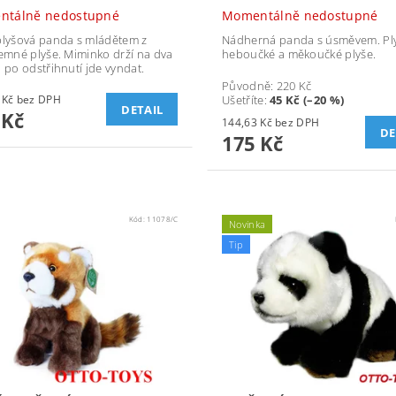
ntálně nedostupné
Momentálně nedostupné
plyšová panda s mládětem z
Nádherná panda s úsměvem. Ply
jemné plyše. Miminko drží na dva
heboučké a měkoučké plyše.
a po odstřihnutí jde vyndat.
Původně:
220 Kč
371,90 Kč bez DPH
Ušetříte
:
45 Kč (–20 %)
DETAIL
 Kč
144,63 Kč bez DPH
DE
175 Kč
Kód:
11078/C
Novinka
Tip