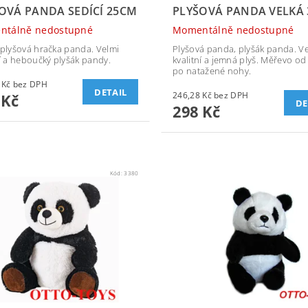
OVÁ PANDA SEDÍCÍ 25CM
PLYŠOVÁ PANDA VELKÁ
ntálně nedostupné
Momentálně nedostupné
 plyšová hračka panda. Velmi
Plyšová panda, plyšák panda. V
ní a heboučký plyšák pandy.
kvalitní a jemná plyš. Měřevo od
po natažené nohy.
219,01 Kč bez DPH
DETAIL
246,28 Kč bez DPH
 Kč
DE
298 Kč
Kód:
3380