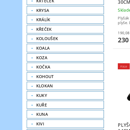
KRTEČEK
30C
Skla
KRYSA
Plyšák
KRÁLÍK
plyše.
KŘEČEK
230
KOLOUŠEK
KOALA
KOZA
Akce
KOČKA
KOHOUT
KLOKAN
KUKY
KUŘE
KUNA
KIVI
PLYŠ