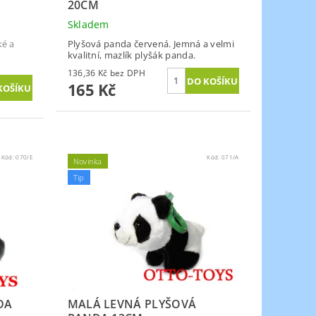
20CM
Skladem
ké a
Plyšová panda červená. Jemná a velmi
kvalitní, mazlík plyšák panda.
136,36 Kč bez DPH
165 Kč
Kód:
070/E
Kód:
071/A
Novinka
Tip
DA
MALÁ LEVNÁ PLYŠOVÁ