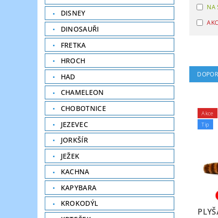
NA 
DISNEY
AK
DINOSAUŘI
FRETKA
HROCH
DOPOR
HAD
CHAMELEON
CHOBOTNICE
Akce
JEZEVEC
Tip
JORKŠÍR
JEŽEK
KACHNA
KAPYBARA
KROKODÝL
PLYŠ