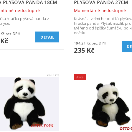
 PLYŠOVÁ PANDA 18CM
PLYŠOVÁ PANDA 27CM
ntálně nedostupné
Momentálně nedostupné
ká hračka plyšová panda z
Krásná a velmi heboučká plyšov
plyše.
hračka panda. Plyšák mazlík pro 
Měřeno od špišky čumáčku po 
ocásku.
136,36 Kč bez DPH
DETAIL
 Kč
194,21 Kč bez DPH
DE
235 Kč
Kód:
1175
Akce