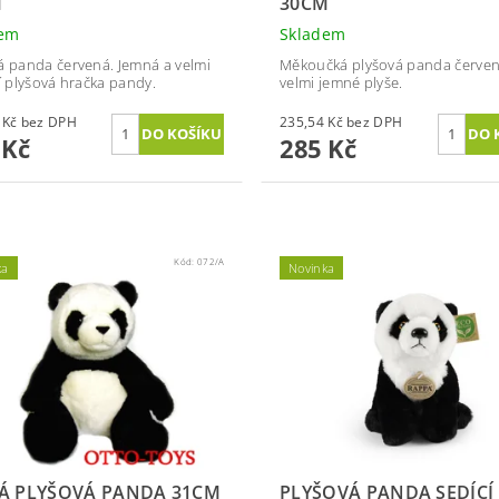
M
30CM
dem
Skladem
á panda červená. Jemná a velmi
Měkoučká plyšová panda červen
ní plyšová hračka pandy.
velmi jemné plyše.
104,96 Kč bez DPH
235,54 Kč bez DPH
 Kč
285 Kč
Kód:
072/A
ka
Novinka
Á PLYŠOVÁ PANDA 31CM
PLYŠOVÁ PANDA SEDÍCÍ