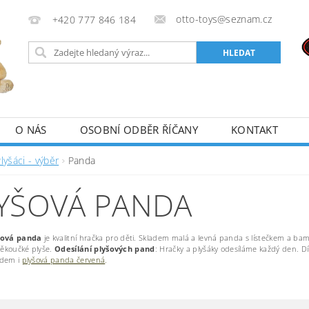
otto-toys@seznam.cz
+420 777 846 184
O NÁS
OSOBNÍ ODBĚR ŘÍČANY
KONTAKT
lyšáci - výběr
Panda
YŠOVÁ PANDA
šová panda
je kvalitní hračka pro děti. Skladem malá a levná panda s lístečkem a b
měkoučké plyše.
Odesílání plyšových pand
: Hračky a plyšáky odesíláme každý den. D
adem i
plyšová panda červená
.