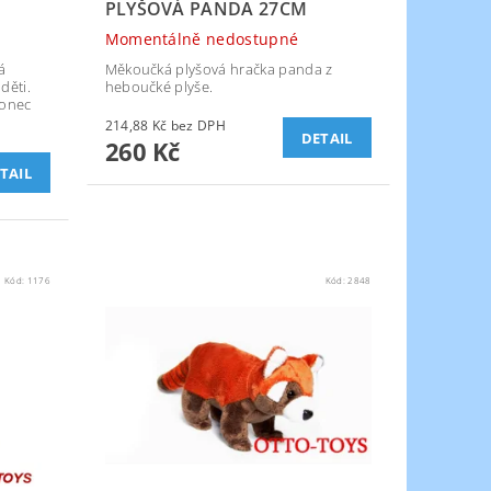
PLYŠOVÁ PANDA 27CM
Momentálně nedostupné
á
Měkoučká plyšová hračka panda z
děti.
heboučké plyše.
konec
214,88 Kč bez DPH
DETAIL
260 Kč
TAIL
Kód:
1176
Kód:
2848