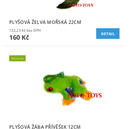
PLYŠOVÁ ŽELVA MOŘSKÁ 22CM
132,23 Kč bez DPH
DETAIL
160 Kč
Novinka
PLYŠOVÁ ŽÁBA PŘÍVĚŠEK 12CM