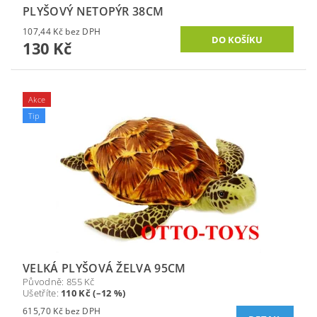
PLYŠOVÝ NETOPÝR 38CM
107,44 Kč bez DPH
130 Kč
Akce
Tip
VELKÁ PLYŠOVÁ ŽELVA 95CM
Původně:
855 Kč
Ušetříte
:
110 Kč (–12 %)
615,70 Kč bez DPH