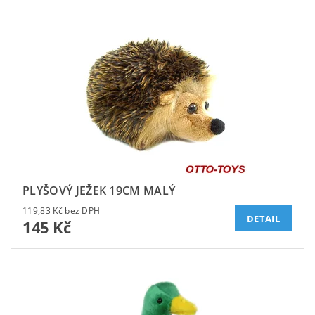
PLYŠOVÝ JEŽEK 19CM MALÝ
119,83 Kč bez DPH
DETAIL
145 Kč