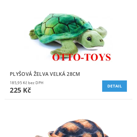
PLYŠOVÁ ŽELVA VELKÁ 28CM
185,95 Kč bez DPH
DETAIL
225 Kč