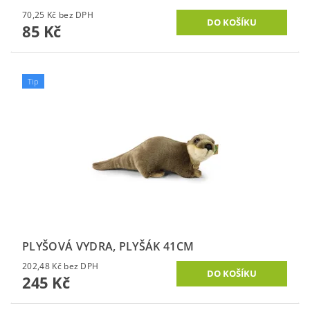
70,25 Kč bez DPH
85 Kč
Tip
PLYŠOVÁ VYDRA, PLYŠÁK 41CM
202,48 Kč bez DPH
245 Kč