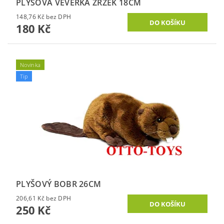
PLYŠOVÁ VEVERKA ZRZEK 18CM
148,76 Kč bez DPH
180 Kč
Novinka
Tip
PLYŠOVÝ BOBR 26CM
206,61 Kč bez DPH
250 Kč