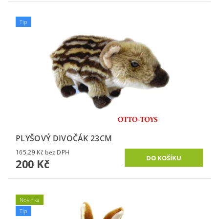
Tip
PLYŠOVÝ DIVOČÁK 23CM
165,29 Kč bez DPH
200 Kč
Novinka
Tip