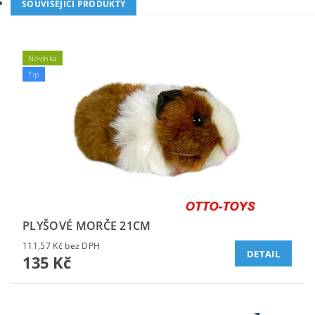
SOUVISEJÍCÍ PRODUKTY
Novinka
Tip
PLYŠOVÉ MORČE 21CM
111,57 Kč bez DPH
DETAIL
135 Kč