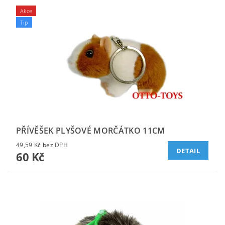
Akce
Tip
PŘÍVĚŠEK PLYŠOVÉ MORČÁTKO 11CM
49,59 Kč bez DPH
DETAIL
60 Kč