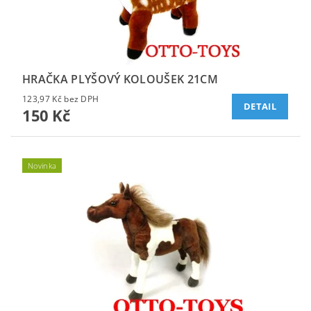
HRAČKA PLYŠOVÝ KOLOUŠEK 21CM
123,97 Kč bez DPH
DETAIL
150 Kč
Novinka