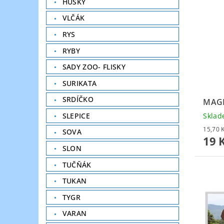
HUSKY
VLČÁK
RYS
RYBY
SADY ZOO- FLISKY
SURIKATA
SRDÍČKO
MAG
SLEPICE
Skla
SOVA
19 
SLON
TUČŇÁK
TUKAN
TYGR
VARAN