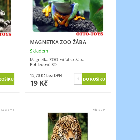
MAGNETKA ZOO ŽÁBA
Skladem
Magnetka ZOO zvířátko žába.
Pohledově 3D.
15,70 Kč bez DPH
19 Kč
Kód:
3741
Kód:
3744