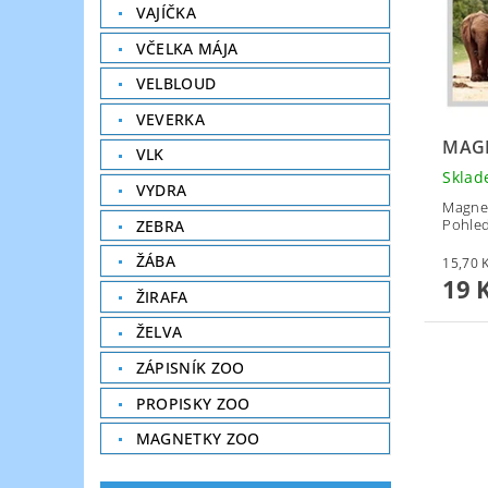
VAJÍČKA
VČELKA MÁJA
VELBLOUD
VEVERKA
MAG
VLK
Skla
VYDRA
Magnet
Pohled
ZEBRA
ŽÁBA
19 
ŽIRAFA
ŽELVA
ZÁPISNÍK ZOO
PROPISKY ZOO
MAGNETKY ZOO