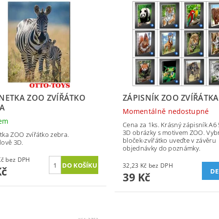
ETKA ZOO ZVÍŘÁTKO
ZÁPISNÍK ZOO ZVÍŘÁTKA
A
Momentálně nedostupné
dem
Cena za 1ks. Krásný zápisník A6 5
3D obrázky s motivem ZOO. Vyb
ka ZOO zvířátko zebra.
bloček-zvířátko uveďte v závěru
ově 3D.
objednávky do poznámky.
15,70 Kč bez DPH
32,23 Kč bez DPH
Kč
DE
39 Kč