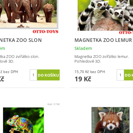
NETKA ZOO SLON
MAGNETKA ZOO LEMUR
dem
Skladem
ka ZOO zvířátko slon.
Magnetka ZOO zvířátko lemur.
ově 3D.
Pohledově 3D.
15,70 Kč bez DPH
15,70 Kč bez DPH
Kč
19 Kč
Kód:
3738