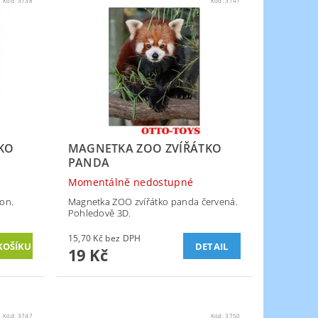
Kód:
3738
Kód:
3741
KO
MAGNETKA ZOO ZVÍŘÁTKO
PANDA
Momentálně nedostupné
on.
Magnetka ZOO zvířátko panda červená.
Pohledově 3D.
15,70 Kč bez DPH
DETAIL
19 Kč
Kód:
3747
Kód:
3750