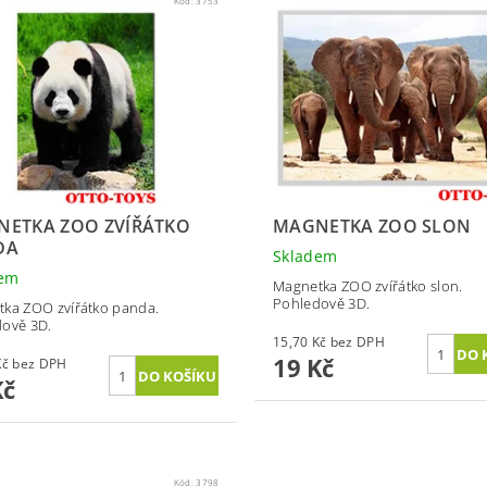
Kód:
3753
ETKA ZOO ZVÍŘÁTKO
MAGNETKA ZOO SLON
DA
Skladem
dem
Magnetka ZOO zvířátko slon.
Pohledově 3D.
ka ZOO zvířátko panda.
ově 3D.
15,70 Kč bez DPH
19 Kč
15,70 Kč bez DPH
Kč
Kód:
3798