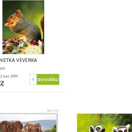
NETKA VEVERKA
dem
15,70 Kč bez DPH
Kč
Kód:
3726