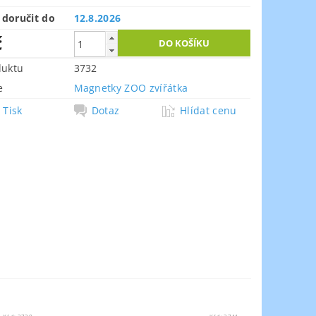
doručit do
12.8.2026
č
duktu
3732
e
Magnetky ZOO zvířátka
Tisk
Dotaz
Hlídat cenu