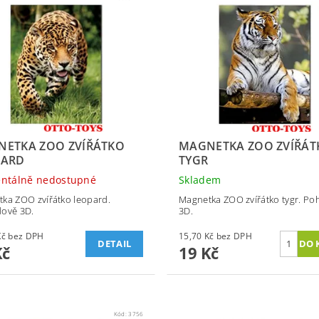
ETKA ZOO ZVÍŘÁTKO
MAGNETKA ZOO ZVÍŘÁT
PARD
TYGR
ntálně nedostupné
Skladem
ka ZOO zvířátko leopard.
Magnetka ZOO zvířátko tygr. Po
ově 3D.
3D.
15,70 Kč bez DPH
15,70 Kč bez DPH
DETAIL
Kč
19 Kč
Kód:
3756