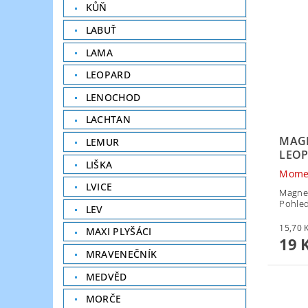
KŮŇ
LABUŤ
LAMA
LEOPARD
LENOCHOD
LACHTAN
MAGN
LEMUR
LEO
LIŠKA
Mome
LVICE
Magnet
Pohled
LEV
MAXI PLYŠÁCI
19 
MRAVENEČNÍK
MEDVĚD
MORČE