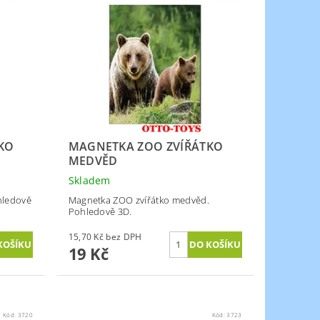
KO
MAGNETKA ZOO ZVÍŘÁTKO
MEDVĚD
Skladem
hledově
Magnetka ZOO zvířátko medvěd.
Pohledově 3D.
15,70 Kč bez DPH
19 Kč
Kód:
3720
Kód:
3723