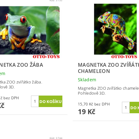
Kód:
3735
NETKA ZOO ŽÁBA
MAGNETKA ZOO ZVÍŘÁT
CHAMELEON
dem
Skladem
ka ZOO zvířátko žába.
ově 3D.
Magnetka ZOO zvířátko chamele
Pohledově 3D.
15,70 Kč bez DPH
Kč
15,70 Kč bez DPH
19 Kč
Kód:
3744