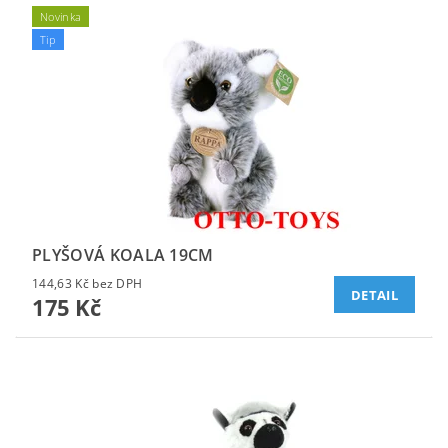
Novinka
Tip
PLYŠOVÁ KOALA 19CM
144,63 Kč bez DPH
DETAIL
175 Kč