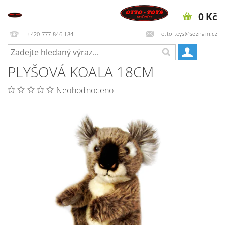
0 Kč
otto-toys@seznam.cz
+420 777 846 184
PLYŠOVÁ KOALA 18CM
Neohodnoceno