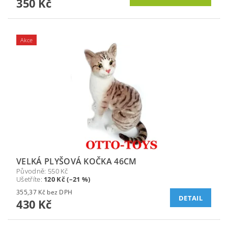
350 Kč
Akce
VELKÁ PLYŠOVÁ KOČKA 46CM
Původně:
550 Kč
Ušetříte
:
120 Kč (–21 %)
355,37 Kč bez DPH
DETAIL
430 Kč