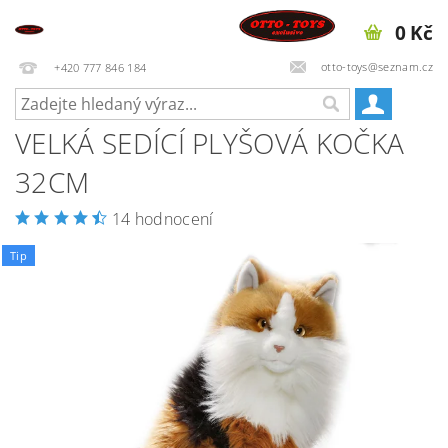
0 Kč
otto-toys@seznam.cz
+420 777 846 184
VELKÁ SEDÍCÍ PLYŠOVÁ KOČKA
32CM
14 hodnocení
Tip