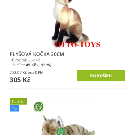
PLYŠOVÁ KOČKA 30CM
Původně:
350 Kč
Ušetříte
:
45 Kč (–12 %)
252,07 Kč bez DPH
305 Kč
Novinka
Tip