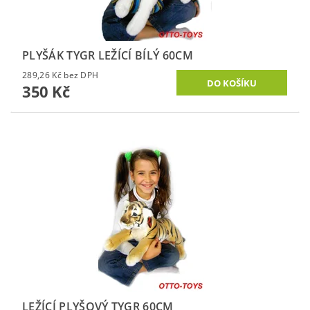
PLYŠÁK TYGR LEŽÍCÍ BÍLÝ 60CM
289,26 Kč bez DPH
350 Kč
LEŽÍCÍ PLYŠOVÝ TYGR 60CM