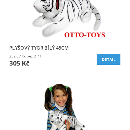
PLYŠOVÝ TYGR BÍLÝ 45CM
252,07 Kč bez DPH
DETAIL
305 Kč