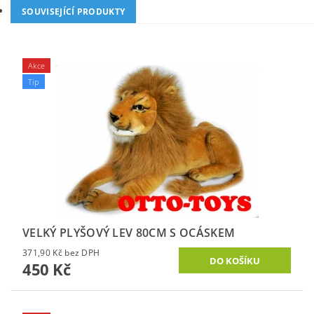
SOUVISEJÍCÍ PRODUKTY
Akce
Tip
VELKÝ PLYŠOVÝ LEV 80CM S OCÁSKEM
371,90 Kč bez DPH
450 Kč