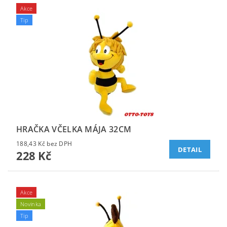
Akce
Tip
HRAČKA VČELKA MÁJA 32CM
188,43 Kč bez DPH
DETAIL
228 Kč
Akce
Novinka
Tip