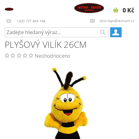
0 Kč
otto-toys@seznam.cz
+420 777 846 184
PLYŠOVÝ VILÍK 26CM
Neohodnoceno