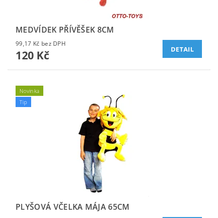
MEDVÍDEK PŘÍVĚŠEK 8CM
99,17 Kč bez DPH
DETAIL
120 Kč
Novinka
Tip
PLYŠOVÁ VČELKA MÁJA 65CM