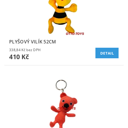
PLYŠOVÝ VILÍK 52CM
338,84 Kč bez DPH
DETAIL
410 Kč