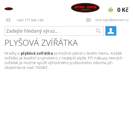
0 Kč
otto-toys@seznam.cz
+420 777 846 184
PLYŠOVÁ ZVÍŘÁTKA
Hračky a
plyšává zvířátka
je možné vybrat v levém menu. Každé
zvířátko je kvalitní a vyrobeno z nejlepší plyše. Při nákupu levných
zvířátek je možné využít výhodného poštovného zdarma při
objednávce nad 1500Kč.