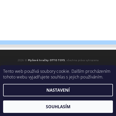
2026 ©
Plyšové hračky OTTO TOYS
, všechna práva vyhrazena
Vytvořil Shoptet
Tento web používá soubory cookie. Dalším procházením
tohoto webu vyjadřujete souhlas s jejich používáním.
NASTAVENÍ
SOUHLASÍM