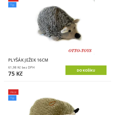
Tip
PLYŠÁK JEŽEK 16CM
61,98 Kč bez DPH
75 Kč
Akce
Tip