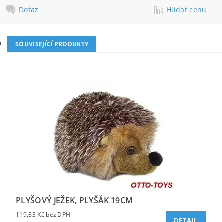
Dotaz
Hlídat cenu
SOUVISEJÍCÍ PRODUKTY
PLYŠOVÝ JEŽEK, PLYŠÁK 19CM
119,83 Kč bez DPH
DETAIL