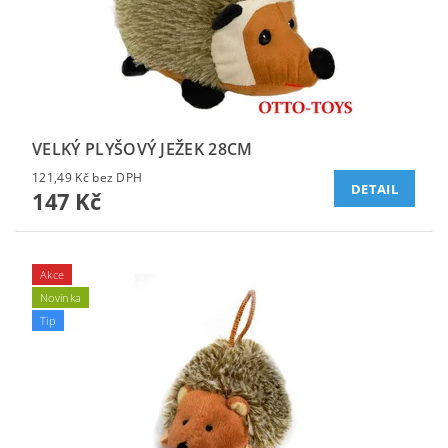
VELKÝ PLYŠOVÝ JEŽEK 28CM
121,49 Kč bez DPH
DETAIL
147 Kč
Akce
Novinka
Tip