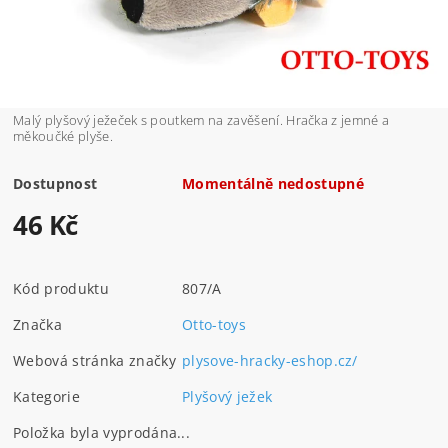
Malý plyšový ježeček s poutkem na zavěšení. Hračka z jemné a
měkoučké plyše.
Dostupnost
Momentálně nedostupné
46 Kč
Kód produktu
807/A
Značka
Otto-toys
Webová stránka značky
plysove-hracky-eshop.cz/
Kategorie
Plyšový ježek
Položka byla vyprodána...