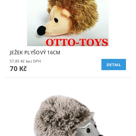
JEŽEK PLYŠOVÝ 16CM
57,85 Kč bez DPH
DETAIL
70 Kč