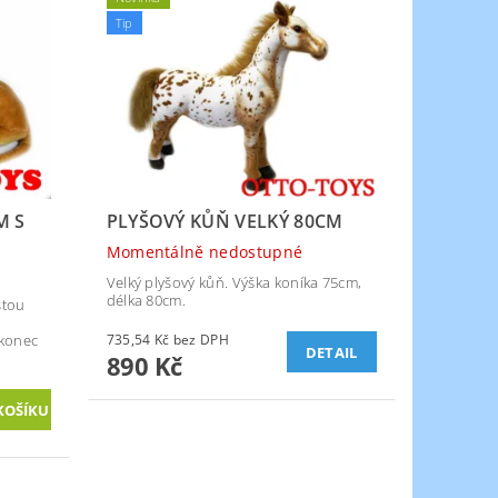
Tip
M S
PLYŠOVÝ KŮŇ VELKÝ 80CM
Momentálně nedostupné
Velký plyšový kůň. Výška koníka 75cm,
délka 80cm.
stou
 konec
735,54 Kč bez DPH
DETAIL
890 Kč