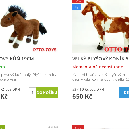
Akce
Tip
OVÝ KŮŇ 19CM
VELKÝ PLYŠOVÝ KONÍK 
dem
Momentálně nedostupné
 plyšový kůň malý. Plyšák koník z
Kvalitní hračka velký plyšový kon
ké plyše.
děti. Výška koníka 65cm, délka 6
115,70 Kč bez DPH
537,19 Kč bez DPH
DE
 Kč
650 Kč
Kód:
098
ka
Akce