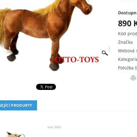
Dostupn
890 
Kód pro
Značka
Webová s
Kategori
Položka 
SEJÍCÍ PRODUKTY
Kód:
598/5