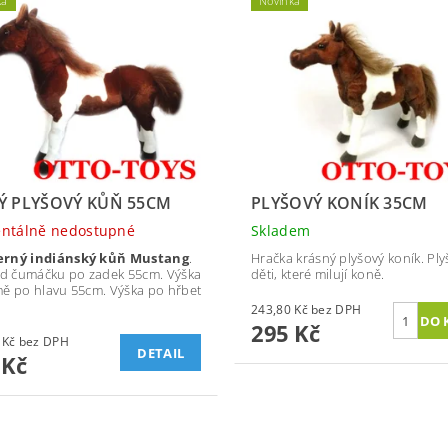
ka
Novinka
Ý PLYŠOVÝ KŮŇ 55CM
PLYŠOVÝ KONÍK 35CM
ntálně nedostupné
Skladem
rný indiánský kůň Mustang
.
Hračka krásný plyšový koník. Ply
od čumáčku po zadek 55cm. Výška
děti, které milují koně.
ě po hlavu 55cm. Výška po hřbet
243,80 Kč bez DPH
295 Kč
454,55 Kč bez DPH
DETAIL
 Kč