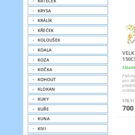
KRTEČEK
KRYSA
KRÁLÍK
KŘEČEK
KOLOUŠEK
KOALA
VELK
150
KOZA
Skla
KOČKA
Plyšov
KOHOUT
pro dě
přední
KLOKAN
ocásku
KUKY
700
KUŘE
KUNA
KIVI