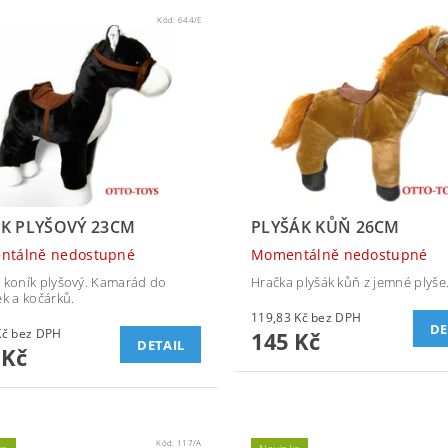
Kód:
644/E
K PLYŠOVÝ 23CM
PLYŠÁK KŮŇ 26CM
ntálně nedostupné
Momentálně nedostupné
 koník plyšový. Kamarád do
Hračka plyšák kůň z jemné plyše
ek a kočárků.
119,83 Kč bez DPH
DE
99,17 Kč bez DPH
145 Kč
DETAIL
 Kč
Kód:
117/A