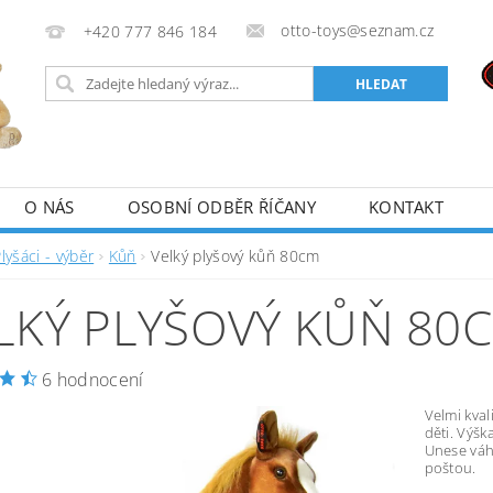
otto-toys@seznam.cz
+420 777 846 184
O NÁS
OSOBNÍ ODBĚR ŘÍČANY
KONTAKT
lyšáci - výběr
Kůň
Velký plyšový kůň 80cm
LKÝ PLYŠOVÝ KŮŇ 80
6 hodnocení
Velmi kva
děti. Výšk
Unese váh
poštou.