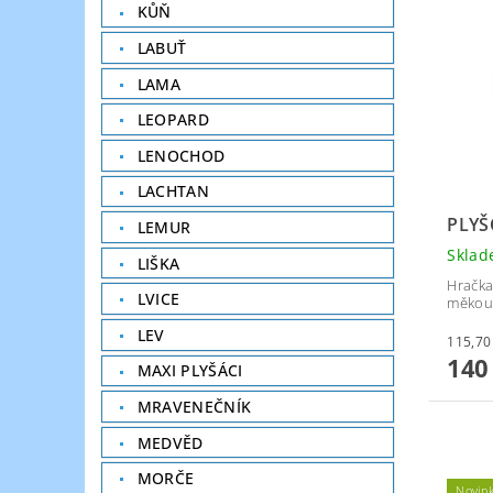
KŮŇ
LABUŤ
LAMA
LEOPARD
LENOCHOD
LACHTAN
PLYŠ
LEMUR
Skla
LIŠKA
Hračka
LVICE
měkouč
LEV
140
MAXI PLYŠÁCI
MRAVENEČNÍK
MEDVĚD
MORČE
Novin