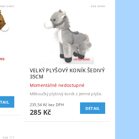
Kód:
644/C
Kód:
644/A
VELKÝ PLYŠOVÝ KONÍK ŠEDIVÝ
35CM
Momentálně nedostupné
.
Měkoučký plyšový koník z jemné plyše.
TAIL
235,54 Kč bez DPH
DETAIL
285 Kč
Kód:
117