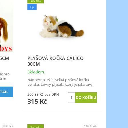
Novinka
Tip
65CM
PLYŠOVÁ KOČKA CALICO
30CM
Skladem
ík pro
0cm.
Nádherná ležící velká plyšová kočka
perská. Levný plyšák, který je jako živý.
TAIL
260,33 Kč bez DPH
315 Kč
Kód:
129
Kód:
119/C
Novinka