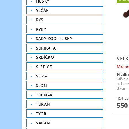
Novin
HUSKY
VLČÁK
RYS
RYBY
SADY ZOO- FLISKY
SURIKATA
SRDÍČKO
VELK
Mome
SLEPICE
Nádhe
SOVA
Šířka 
od zem
SLON
37cm.
TUČŇÁK
550
TUKAN
TYGR
VARAN