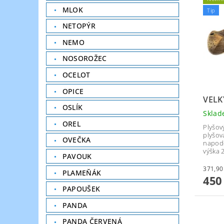
MLOK
Tip
NETOPÝR
NEMO
NOSOROŽEC
OCELOT
OPICE
VELK
OSLÍK
Skla
OREL
Plyšov
plyšov
OVEČKA
napodo
výška 
PAVOUK
PLAMEŇÁK
450
PAPOUŠEK
PANDA
PANDA ČERVENÁ