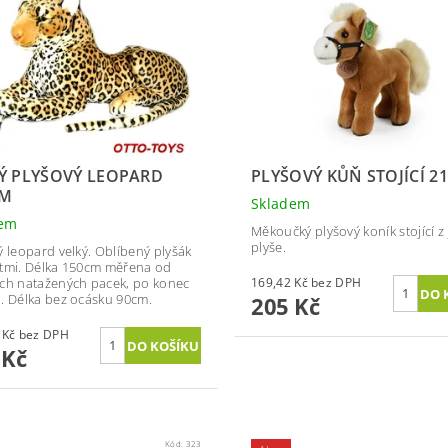
Ý PLYŠOVÝ LEOPARD
PLYŠOVÝ KŮŇ STOJÍCÍ 2
CM
Skladem
dem
Měkoučký plyšový koník stojící 
plyše.
ý leopard velký. Oblíbený plyšák
tmi. Délka 150cm měřena od
ch natažených pacek, po konec
169,42 Kč bez DPH
. Délka bez ocásku 90cm.
205 Kč
578,51 Kč bez DPH
 Kč
Kód:
323