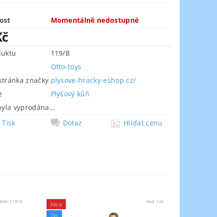
ost
Momentálně nedostupné
Kč
duktu
119/B
Otto-toys
tránka značky
plysove-hracky-eshop.cz/
e
Plyšový kůň
byla vyprodána...
Tisk
Dotaz
Hlídat cenu
Kód:
118/D
Kód:
126
Akce
Tip