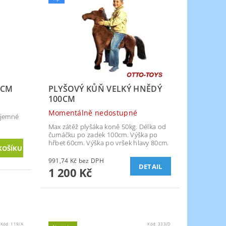
1CM
PLYŠOVÝ KŮŇ VELKÝ HNĚDÝ
100CM
Momentálně nedostupné
z jemné
Max zátěž plyšáka koně 50kg. Délka od
čumáčku po zadek 100cm. Výška po
hřbet 60cm. Výška po vršek hlavy 80cm.
991,74 Kč bez DPH
DETAIL
1 200 Kč
Kód:
119/A
Kód:
333/D