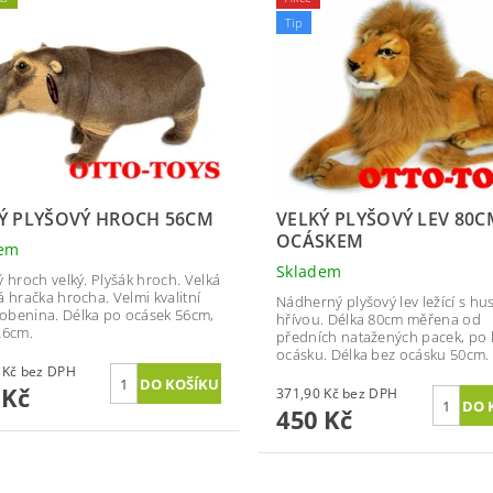
Tip
Ý PLYŠOVÝ HROCH 56CM
VELKÝ PLYŠOVÝ LEV 80C
OCÁSKEM
dem
Skladem
ý hroch velký. Plyšák hroch. Velká
á hračka hrocha. Velmi kvalitní
Nádherný plyšový lev ležící s hu
benina. Délka po ocásek 56cm,
hřívou. Délka 80cm měřena od
26cm.
předních natažených pacek, po
ocásku. Délka bez ocásku 50cm.
371,90 Kč bez DPH
 Kč
371,90 Kč bez DPH
450 Kč