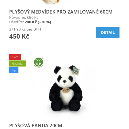
PLYŠOVÝ MEDVÍDEK PRO ZAMILOVANÉ 60CM
Původně:
650 Kč
Ušetříte
:
200 Kč (–30 %)
371,90 Kč bez DPH
DETAIL
450 Kč
Akce
Novinka
Tip
PLYŠOVÁ PANDA 20CM