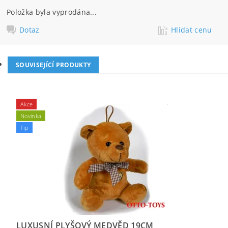
Položka byla vyprodána...
Dotaz
Hlídat cenu
SOUVISEJÍCÍ PRODUKTY
Akce
Novinka
Tip
LUXUSNÍ PLYŠOVÝ MEDVĚD 19CM