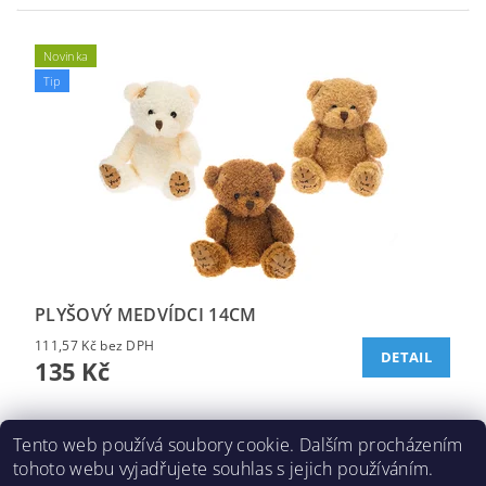
Novinka
Tip
PLYŠOVÝ MEDVÍDCI 14CM
111,57 Kč bez DPH
DETAIL
135 Kč
Tento web používá soubory cookie. Dalším procházením
tohoto webu vyjadřujete souhlas s jejich používáním.