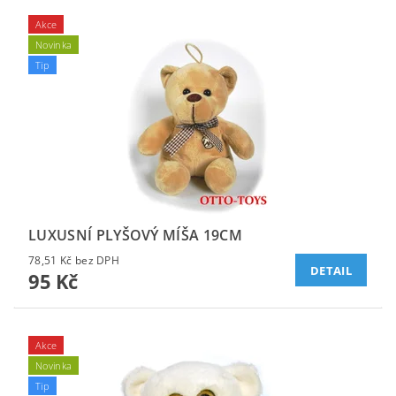
Akce
Novinka
Tip
LUXUSNÍ PLYŠOVÝ MÍŠA 19CM
78,51 Kč bez DPH
DETAIL
95 Kč
Akce
Novinka
Tip