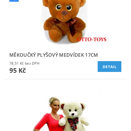
MĚKOUČKÝ PLYŠOVÝ MEDVÍDEK 17CM
78,51 Kč bez DPH
DETAIL
95 Kč