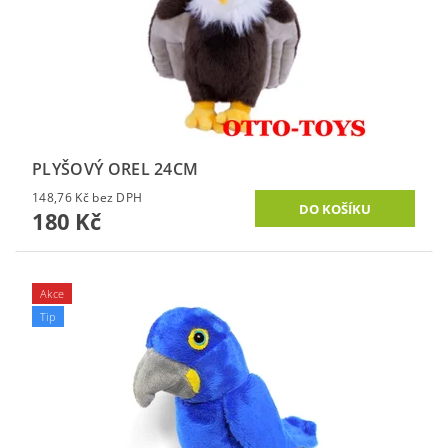
PLYŠOVÝ OREL 24CM
148,76 Kč bez DPH
180 Kč
Akce
Tip