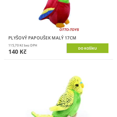
PLYŠOVÝ PAPOUŠEK MALÝ 17CM
115,70 Kč bez DPH
140 Kč