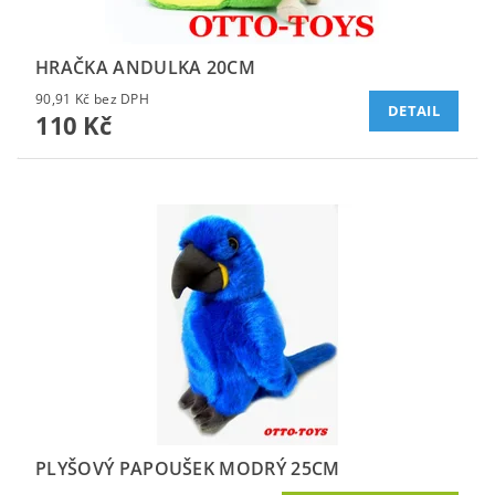
HRAČKA ANDULKA 20CM
90,91 Kč bez DPH
DETAIL
110 Kč
PLYŠOVÝ PAPOUŠEK MODRÝ 25CM