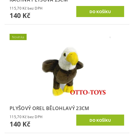
115,70 Kč bez DPH
140 Kč
Novinka
PLYŠOVÝ OREL BĚLOHLAVÝ 23CM
115,70 Kč bez DPH
140 Kč