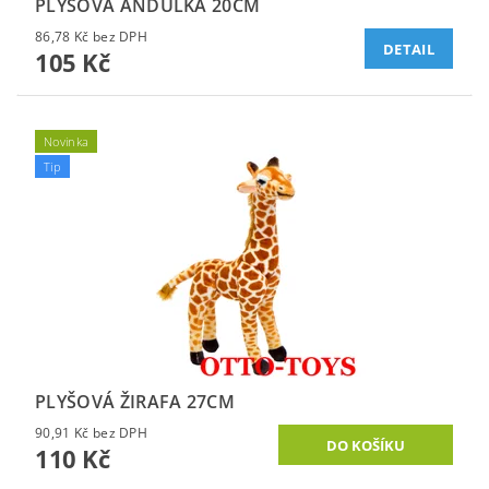
PLYŠOVÁ ANDULKA 20CM
86,78 Kč bez DPH
DETAIL
105 Kč
Novinka
Tip
PLYŠOVÁ ŽIRAFA 27CM
90,91 Kč bez DPH
110 Kč