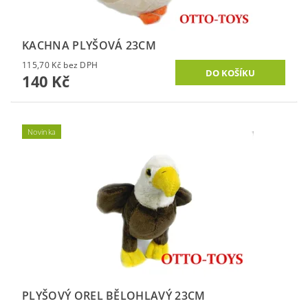
KACHNA PLYŠOVÁ 23CM
115,70 Kč bez DPH
140 Kč
Novinka
PLYŠOVÝ OREL BĚLOHLAVÝ 23CM