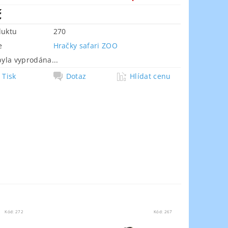
č
duktu
270
e
Hračky safari ZOO
byla vyprodána...
Tisk
Dotaz
Hlídat cenu
Kód:
272
Kód:
267