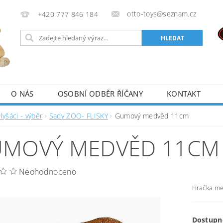
otto-toys@seznam.cz
+420 777 846 184
O NÁS
OSOBNÍ ODBĚR ŘÍČANY
KONTAKT
lyšáci - výběr
Sady ZOO- FLISKY
Gumový medvěd 11cm
MOVÝ MEDVĚD 11CM
Neohodnoceno
Hračka me
Dostupn