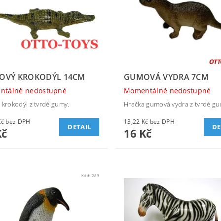
OVÝ KROKODÝL 14CM
GUMOVÁ VYDRA 7CM
ntálně nedostupné
Momentálně nedostupné
 krokodýl z tvrdé gumy.
Hračka gumová vydra z tvrdé gu
28,93 Kč bez DPH
13,22 Kč bez DPH
DETAIL
DE
Kč
16 Kč
Kód:
289