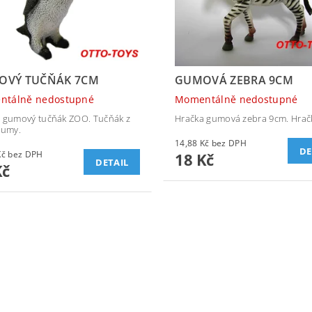
OVÝ TUČŇÁK 7CM
GUMOVÁ ZEBRA 9CM
ntálně nedostupné
Momentálně nedostupné
 gumový tučňák ZOO. Tučňák z
Hračka gumová zebra 9cm. Hrač
gumy.
14,88 Kč bez DPH
DE
14,88 Kč bez DPH
18 Kč
DETAIL
Kč