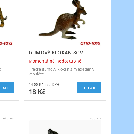
GUMOVÝ KLOKAN 8CM
Momentálně nedostupné
o
Hračka gumový klokan s mládětem v
kapsičce.
14,88 Kč bez DPH
TAIL
DETAIL
18 Kč
Kód:
269
Kód:
273