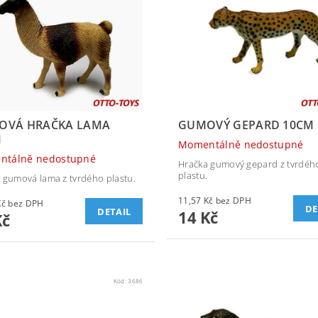
OVÁ HRAČKA LAMA
GUMOVÝ GEPARD 10CM
M
Momentálně nedostupné
ntálně nedostupné
Hračka gumový gepard z tvrdéh
plastu.
 gumová lama z tvrdého plastu.
11,57 Kč bez DPH
18,18 Kč bez DPH
DE
DETAIL
14 Kč
Kč
Kód:
3686