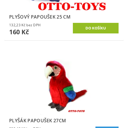
PLYŠOVÝ PAPOUŠEK 25 CM
132,23 Kč bez DPH
160 Kč
PLYŠÁK PAPOUŠEK 27CM