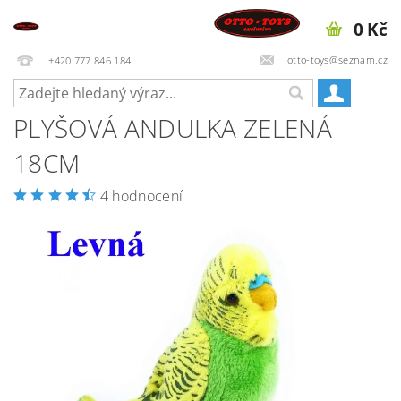
0 Kč
otto-toys@seznam.cz
+420 777 846 184
PLYŠOVÁ ANDULKA ZELENÁ
18CM
4 hodnocení