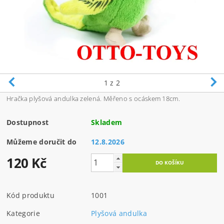
1
z 2
Hračka plyšová andulka zelená. Měřeno s ocáskem 18cm.
Dostupnost
Skladem
Můžeme doručit do
12.8.2026
120 Kč
Kód produktu
1001
Kategorie
Plyšová andulka