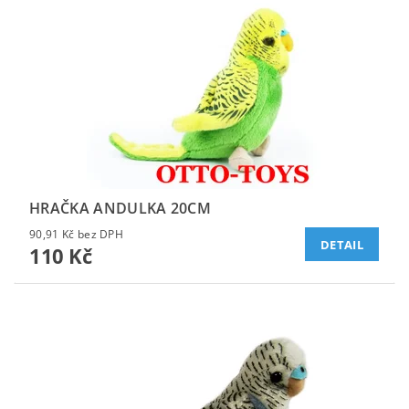
HRAČKA ANDULKA 20CM
90,91 Kč bez DPH
DETAIL
110 Kč