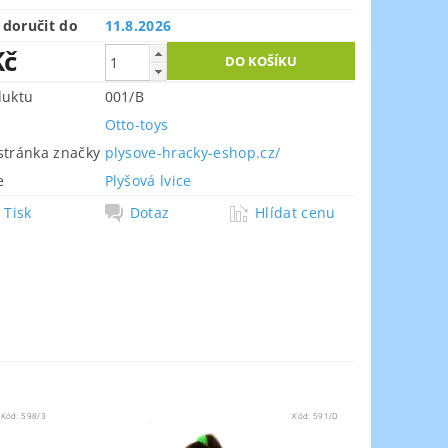
doručit do
11.8.2026
Kč
duktu
001/B
Otto-toys
tránka značky
plysove-hracky-eshop.cz/
e
Plyšová lvice
Tisk
Dotaz
Hlídat cenu
Kód:
598/3
Kód:
591/D