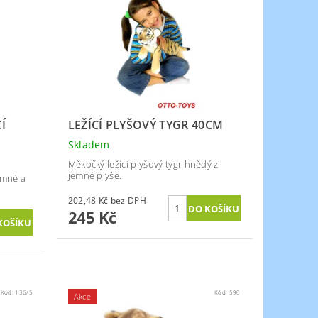
Í
LEŽÍCÍ PLYŠOVÝ TYGR 40CM
Skladem
Měkočký ležící plyšový tygr hnědý z
jemné plyše.
emné a
202,48 Kč bez DPH
245 Kč
Kód:
136/5
Kód:
590
Akce