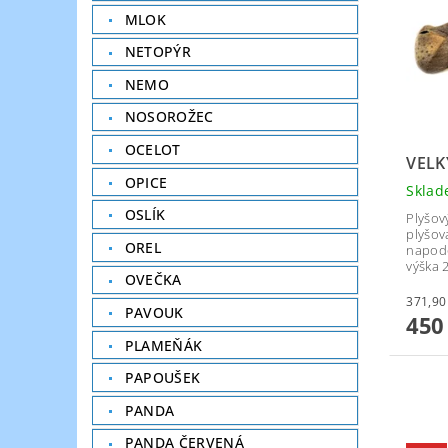
MLOK
NETOPÝR
NEMO
NOSOROŽEC
OCELOT
VELK
OPICE
Skla
OSLÍK
Plyšov
plyšov
OREL
napodo
výška 
OVEČKA
PAVOUK
450
PLAMEŇÁK
PAPOUŠEK
PANDA
PANDA ČERVENÁ