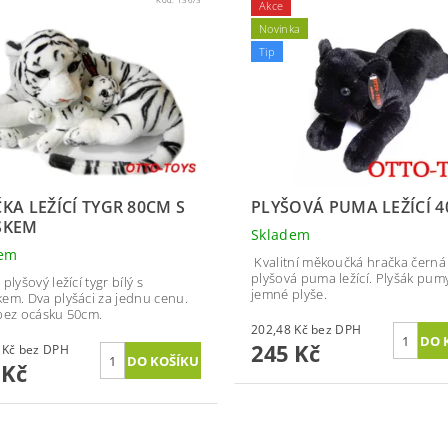
Akce
Novinka
Tip
KA LEŽÍCÍ TYGR 80CM S
PLYŠOVÁ PUMA LEŽÍCÍ 
SKEM
Skladem
dem
Kvalitní měkoučká hračka černá
plyšová puma ležící. Plyšák pum
plyšový ležící tygr bílý s
jemné plyše.
em. Dva plyšáci za jednu cenu.
bez ocásku 50cm.
202,48 Kč bez DPH
245 Kč
404,96 Kč bez DPH
 Kč