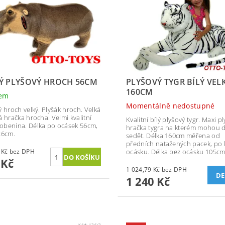
Ý PLYŠOVÝ HROCH 56CM
PLYŠOVÝ TYGR BÍLÝ VEL
160CM
dem
Momentálně nedostupné
ý hroch velký. Plyšák hroch. Velká
á hračka hrocha. Velmi kvalitní
Kvalitní bílý plyšový tygr. Maxi p
benina. Délka po ocásek 56cm,
hračka tygra na kterém mohou d
26cm.
sedět. Délka 160cm měřena od
předních natažených pacek, po
371,90 Kč bez DPH
ocásku. Délka bez ocásku 105cm
 Kč
1 024,79 Kč bez DPH
DE
1 240 Kč
Kód:
136/3