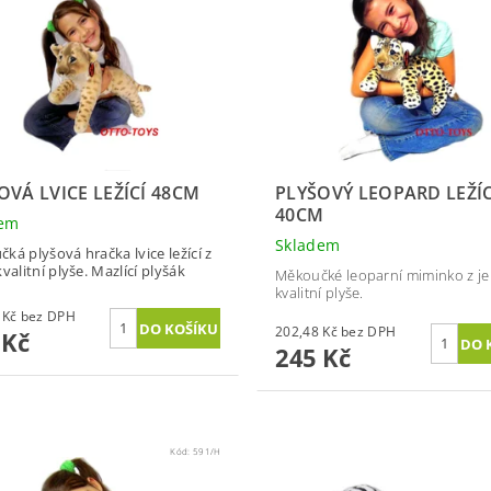
OVÁ LVICE LEŽÍCÍ 48CM
PLYŠOVÝ LEOPARD LEŽÍC
40CM
dem
Skladem
ká plyšová hračka lvice ležící z
valitní plyše. Mazlící plyšák
Měkoučké leoparní miminko z j
kvalitní plyše.
243,80 Kč bez DPH
202,48 Kč bez DPH
 Kč
245 Kč
Kód:
591/H