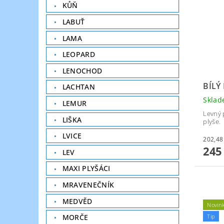
KŮŇ
LABUŤ
LAMA
LEOPARD
LENOCHOD
BÍLÝ
LACHTAN
Skla
LEMUR
Levný 
LIŠKA
plyše.
LVICE
245
LEV
MAXI PLYŠÁCI
MRAVENEČNÍK
MEDVĚD
Novin
Tip
MORČE