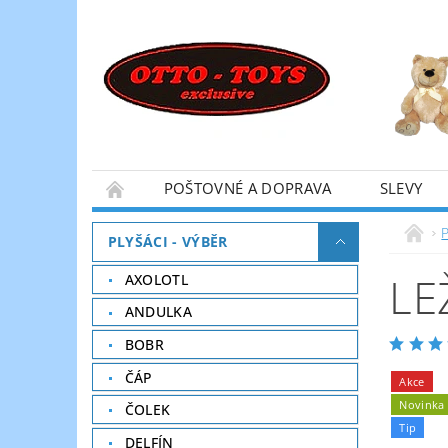
POŠTOVNÉ A DOPRAVA
SLEVY
P
PLYŠÁCI - VÝBĚR
LE
AXOLOTL
ANDULKA
BOBR
ČÁP
Akce
Novinka
ČOLEK
Tip
DELFÍN