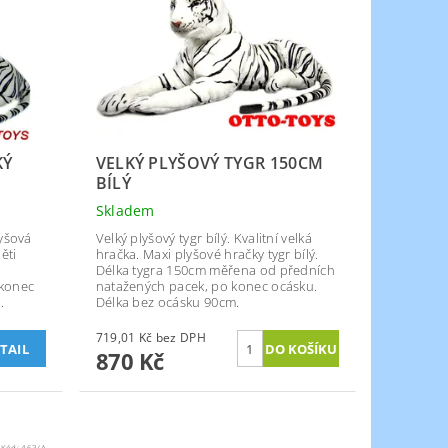
KÝ
VELKÝ PLYŠOVÝ TYGR 150CM
BÍLÝ
Skladem
lyšová
Velký plyšový tygr bílý. Kvalitní velká
ěti
hračka. Maxi plyšové hračky tygr bílý.
Délka tygra 150cm měřena od předních
 konec
natažených pacek, po konec ocásku.
.
Délka bez ocásku 90cm.
719,01 Kč bez DPH
TAIL
870 Kč
Kód:
463/A