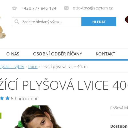
otto-toys@seznam.cz
+420 777 846 184
O NÁS
OSOBNÍ ODBĚR ŘÍČANY
KONTAKT
lyšáci - výběr
Lvice
Ležící plyšová lvice 40cm
ŽÍCÍ PLYŠOVÁ LVICE 4
6 hodnocení
Plyšová lv
Dostupn