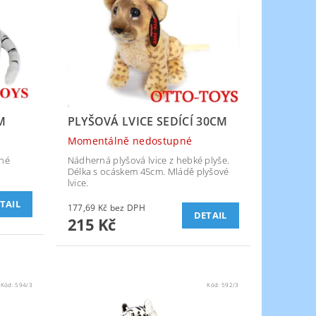
M
PLYŠOVÁ LVICE SEDÍCÍ 30CM
Momentálně nedostupné
mné
Nádherná plyšová lvice z hebké plyše.
Délka s ocáskem 45cm. Mládě plyšové
lvice.
TAIL
177,69 Kč bez DPH
DETAIL
215 Kč
Kód:
594/3
Kód:
592/3