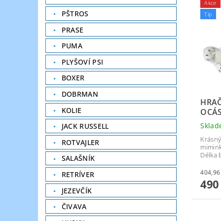
Akce
PŠTROS
Tip
PRASE
PUMA
PLYŠOVÍ PSI
BOXER
DOBRMAN
HRAČ
KOLIE
OCÁ
Skla
JACK RUSSELL
Krásný 
ROTVAJLER
mimink
Délka 
SALAŠNÍK
RETRÍVER
490
JEZEVČÍK
ČIVAVA