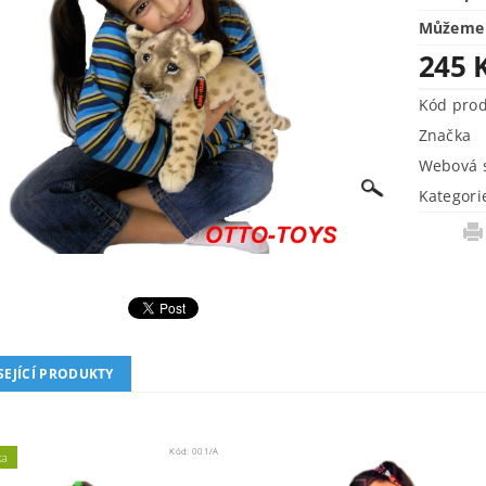
Můžeme 
245 
Kód pro
Značka
Webová s
Kategori
SEJÍCÍ PRODUKTY
Kód:
001/A
ka