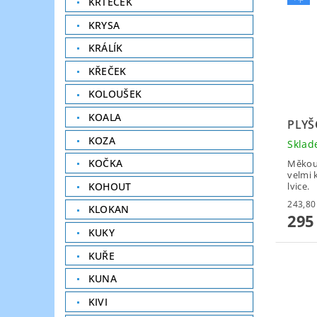
KRTEČEK
KRYSA
KRÁLÍK
KŘEČEK
KOLOUŠEK
KOALA
PLYŠ
KOZA
Skla
KOČKA
Měkouč
velmi k
lvice.
KOHOUT
KLOKAN
295
KUKY
KUŘE
KUNA
KIVI