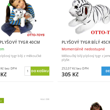
 PLYŠOVÝ TYGR 40CM
PLYŠOVÝ TYGR BÍLÝ 45C
dem
Momentálně nedostupné
plyšový tygr bílý z měkoučké
Měkoučký bílý plyšový tygr z je
plyše.
202,48 Kč bez DPH
252,07 Kč bez DPH
DE
 Kč
305 Kč
Kód:
098
ka