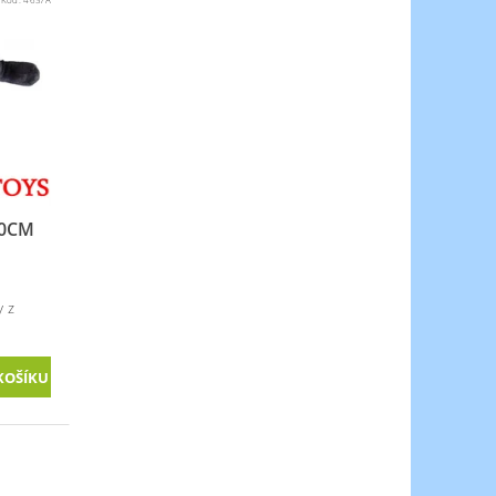
40CM
y z