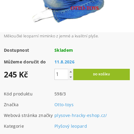
Měkoučké leoparní miminko z jemné a kvalitní plyše.
Dostupnost
Skladem
Můžeme doručit do
11.8.2026
245 Kč
Kód produktu
598/3
Značka
Otto-toys
Webová stránka značky
plysove-hracky-eshop.cz/
Kategorie
Plyšový leopard