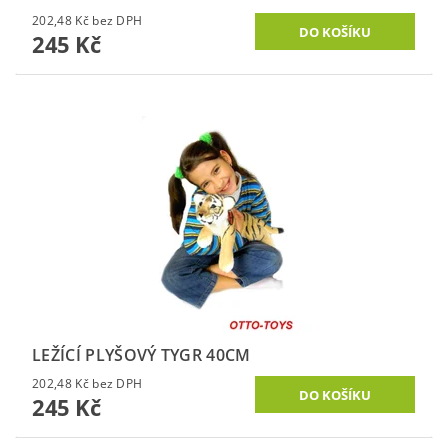
202,48 Kč bez DPH
245 Kč
LEŽÍCÍ PLYŠOVÝ TYGR 40CM
202,48 Kč bez DPH
245 Kč