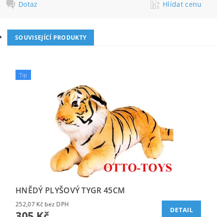
Dotaz
Hlídat cenu
SOUVISEJÍCÍ PRODUKTY
Tip
HNĚDÝ PLYŠOVÝ TYGR 45CM
252,07 Kč bez DPH
DETAIL
305 Kč