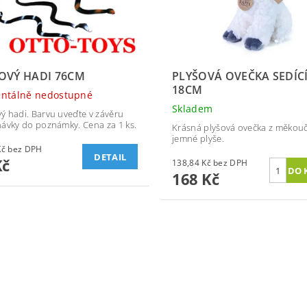
OVÝ HADI 76CM
PLYŠOVÁ OVEČKA SEDÍC
18CM
ntálně nedostupné
Skladem
 hadi. Barvu uveďte v závěru
ávky do poznámky. Cena za 1 ks.
Krásná plyšová ovečka z měkouč
jemné plyše.
45,45 Kč bez DPH
DETAIL
Kč
138,84 Kč bez DPH
168 Kč