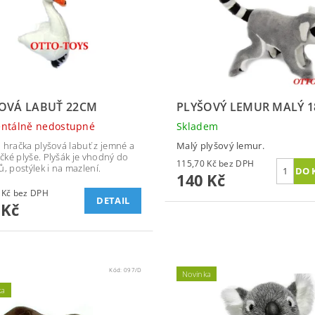
OVÁ LABUŤ 22CM
PLYŠOVÝ LEMUR MALÝ 
ntálně nedostupné
Skladem
 hračka plyšová labuť z jemné a
Malý plyšový lemur.
ké plyše. Plyšák je vhodný do
115,70 Kč bez DPH
ů, postýlek i na mazlení.
140 Kč
111,57 Kč bez DPH
DETAIL
 Kč
Kód:
097/D
Novinka
ka