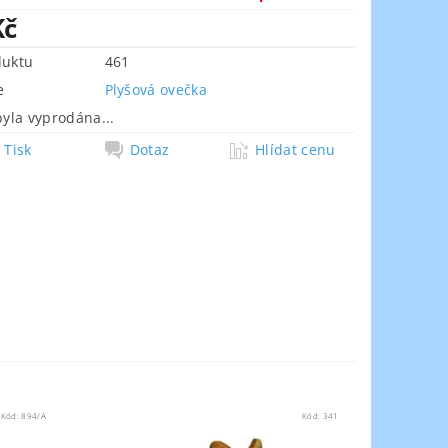
Kč
duktu
461
e
Plyšová ovečka
byla vyprodána...
Tisk
Dotaz
Hlídat cenu
Kód:
894/A
Kód:
341