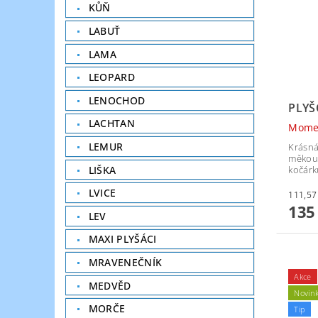
KŮŇ
LABUŤ
LAMA
LEOPARD
LENOCHOD
PLYŠ
LACHTAN
Mome
LEMUR
Krásná
měkouč
LIŠKA
kočárk
LVICE
135
LEV
MAXI PLYŠÁCI
MRAVENEČNÍK
Akce
MEDVĚD
Novin
MORČE
Tip