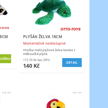
18CM
PLYŠÁK ŽELVA 18CM
Momentálně nedostupné
Hračka malá plyšová želva kareta z
měkoučké plyše.
115,70 Kč bez DPH
DETAIL
140 Kč
Kód:
369
Kód:
354