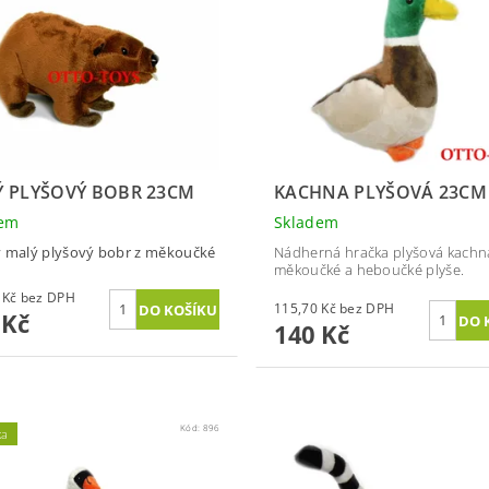
 PLYŠOVÝ BOBR 23CM
KACHNA PLYŠOVÁ 23CM
dem
Skladem
 malý plyšový bobr z měkoučké
Nádherná hračka plyšová kachn
měkoučké a heboučké plyše.
115,70 Kč bez DPH
115,70 Kč bez DPH
 Kč
140 Kč
Kód:
896
ka