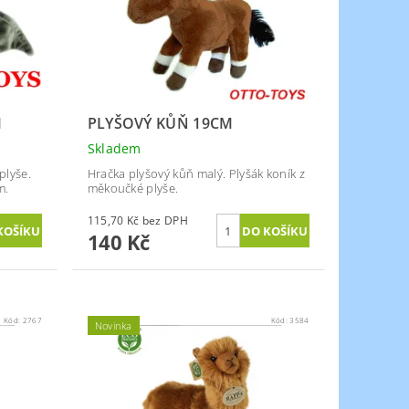
M
PLYŠOVÝ KŮŇ 19CM
Skladem
plyše.
Hračka plyšový kůň malý. Plyšák koník z
m.
měkoučké plyše.
115,70 Kč bez DPH
140 Kč
Kód:
2767
Kód:
3584
Novinka