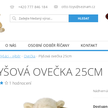
otto-toys@seznam.cz
+420 777 846 184
O NÁS
OSOBNÍ ODBĚR ŘÍČANY
KONTAKT
lyšáci - výběr
Ovečka
Plyšová ovečka 25cm
YŠOVÁ OVEČKA 25CM
1 hodnocení
Nádherná 
Dostupn