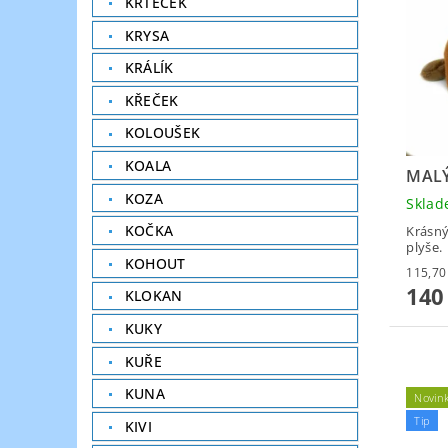
KRTEČEK
KRYSA
KRÁLÍK
KŘEČEK
KOLOUŠEK
KOALA
MALÝ
KOZA
Skla
KOČKA
Krásný
plyše.
KOHOUT
140
KLOKAN
KUKY
KUŘE
KUNA
Novin
Tip
KIVI