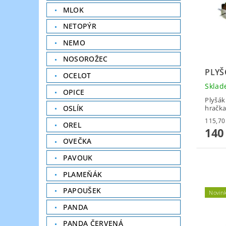
MLOK
NETOPÝR
NEMO
NOSOROŽEC
PLYŠ
OCELOT
Skla
OPICE
Plyšák
OSLÍK
hračka
OREL
140
OVEČKA
PAVOUK
PLAMEŇÁK
PAPOUŠEK
Novin
PANDA
PANDA ČERVENÁ