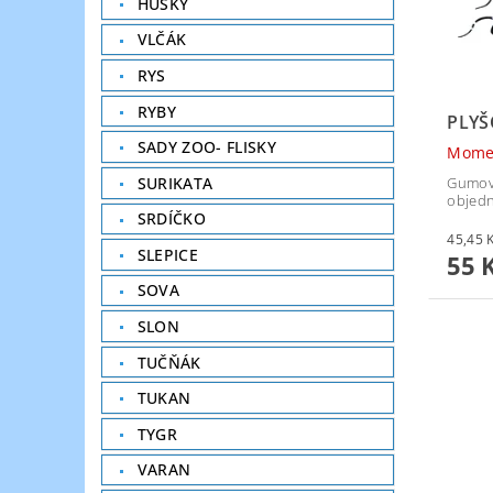
HUSKY
VLČÁK
RYS
RYBY
PLYŠ
SADY ZOO- FLISKY
Mome
SURIKATA
Gumový
objedn
SRDÍČKO
SLEPICE
55 
SOVA
SLON
TUČŇÁK
TUKAN
TYGR
VARAN