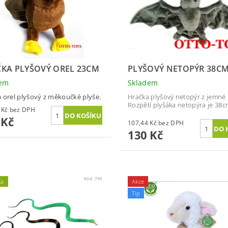
KA PLYŠOVÝ OREL 23CM
PLYŠOVÝ NETOPÝR 38C
dem
Skladem
 orel plyšový z měkoučké plyše.
Hračka plyšový netopýr z jemné 
Rozpětí plyšáka netopýra je 38c
115,70 Kč bez DPH
 Kč
107,44 Kč bez DPH
130 Kč
Kód:
796
ka
Akce
Tip