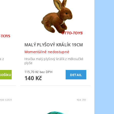
MALÝ PLYŠOVÝ KRÁLÍK 19CM
Momentálně nedostupné
a z
Hračka malý plyšový králík z měkoučké
plyše
115,70 Kč bez DPH
DETAIL
140 Kč
Kód:
626/A
Kód:
350