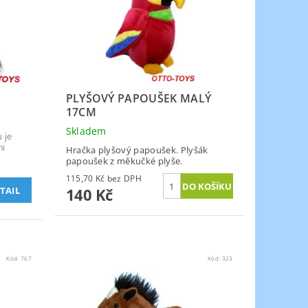
PLYŠOVÝ PAPOUŠEK MALÝ
17CM
Skladem
 je
mi
Hračka plyšový papoušek. Plyšák
papoušek z měkučké plyše.
115,70 Kč bez DPH
TAIL
140 Kč
Kód:
767
Kód:
323