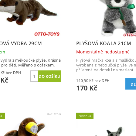
OVÁ VYDRA 29CM
PLYŠOVÁ KOALA 21CM
dem
Momentálně nedostupné
 vydra z měkoučké plyše. Krásná
Plyšová hračka koala s mašličkou
 pro děti. Měřeno s ocáskem.
vyrobena z heboučké plyše, vel
příjemná na dotek i na mazlení.
115,70 Kč bez DPH
 Kč
140,50 Kč bez DPH
DE
170 Kč
Kód:
821/A
ka
Novinka