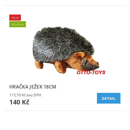
Akce
Novinka
HRAČKA JEŽEK 18CM
115,70 Kč bez DPH
DETAIL
140 Kč