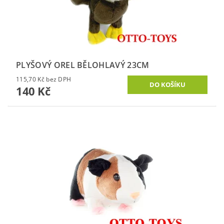
PLYŠOVÝ OREL BĚLOHLAVÝ 23CM
115,70 Kč bez DPH
140 Kč