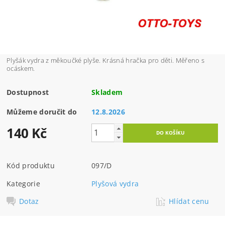
Plyšák vydra z měkoučké plyše. Krásná hračka pro děti. Měřeno s
ocáskem.
Dostupnost
Skladem
Můžeme doručit do
12.8.2026
140 Kč
Kód produktu
097/D
Kategorie
Plyšová vydra
Dotaz
Hlídat cenu