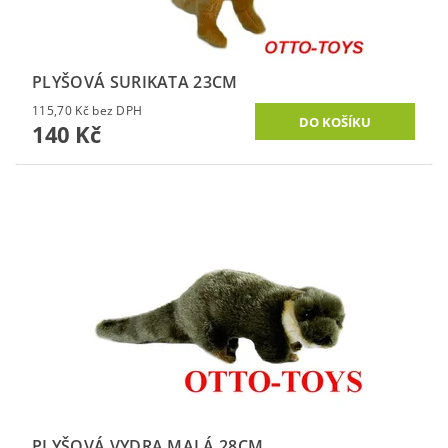
PLYŠOVÁ SURIKATA 23CM
115,70 Kč bez DPH
140 Kč
PLYŠOVÁ VYDRA MALÁ 28CM