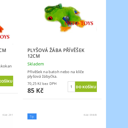
8CM
PLYŠOVÁ ŽÁBA PŘÍVĚŠEK
12CM
Skladem
 skokan
Přívěšek na batoh nebo na klíče
plyšová žábyčka.
70,25 Kč bez DPH
85 Kč
Kód:
291
Kód:
098/B
Tip