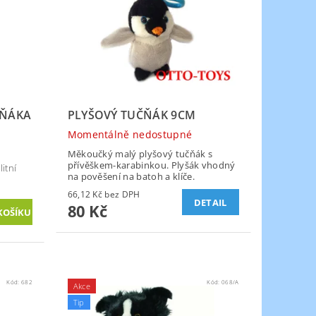
ČŇÁKA
PLYŠOVÝ TUČŇÁK 9CM
Momentálně nedostupné
Měkoučký malý plyšový tučňák s
přívěškem-karabinkou. Plyšák vhodný
itní
na pověšení na batoh a klíče.
66,12 Kč bez DPH
DETAIL
80 Kč
Kód:
682
Kód:
068/A
Akce
Tip