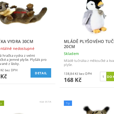
KA VYDRA 30CM
MLÁDĚ PLYŠOVÉHO TU
20CM
ntálně nedostupné
Skladem
á hračka vydra z velmi
ké a jemné plyše. Plyšák pro
Mládě tučnáka z měkoučké a kval
vané z lásky.
plyše.
140,50 Kč bez DPH
DETAIL
138,84 Kč bez DPH
 Kč
168 Kč
Kód:
057/A
ka
Tip