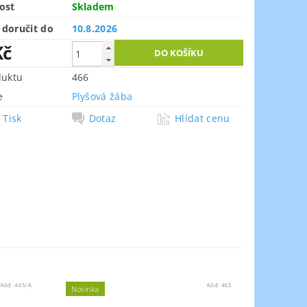
ost
Skladem
doručit do
10.8.2026
Kč
duktu
466
e
Plyšová žába
Tisk
Dotaz
Hlídat cenu
Kód:
465/A
Kód:
465
Novinka