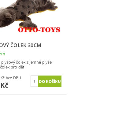
OVÝ ČOLEK 30CM
dem
 plyšový čolek z jemné plyše.
čolek pro děti.
115,70 Kč bez DPH
 Kč