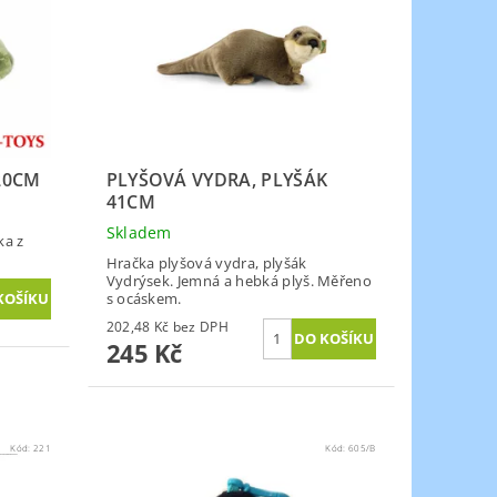
20CM
PLYŠOVÁ VYDRA, PLYŠÁK
41CM
Skladem
ka z
Hračka plyšová vydra, plyšák
Vydrýsek. Jemná a hebká plyš. Měřeno
s ocáskem.
202,48 Kč bez DPH
245 Kč
Kód:
221
Kód:
605/B