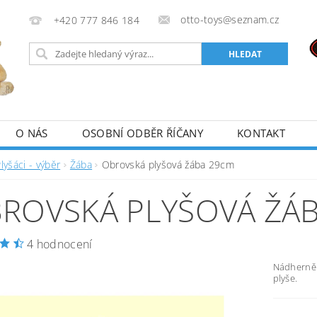
otto-toys@seznam.cz
+420 777 846 184
O NÁS
OSOBNÍ ODBĚR ŘÍČANY
KONTAKT
lyšáci - výběr
Žába
Obrovská plyšová žába 29cm
ROVSKÁ PLYŠOVÁ ŽÁ
4 hodnocení
Nádherně 
plyše.