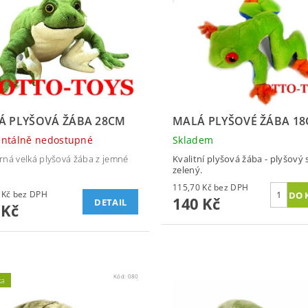
Á PLYŠOVÁ ŽÁBA 28CM
MALÁ PLYŠOVÉ ŽÁBA 1
ntálně nedostupné
Skladem
ná velká plyšová žába z jemné
Kvalitní plyšová žába - plyšový
zelený.
115,70 Kč bez DPH
132,23 Kč bez DPH
140 Kč
DETAIL
 Kč
Kód:
080
ka