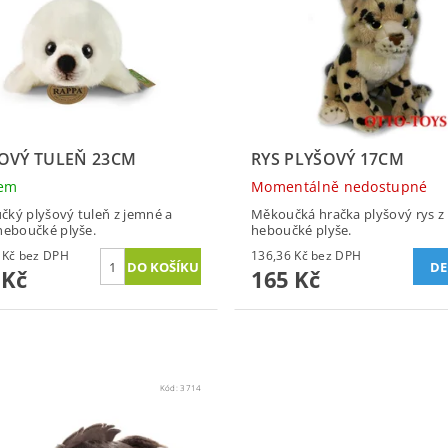
OVÝ TULEŇ 23CM
RYS PLYŠOVÝ 17CM
dem
Momentálně nedostupné
ký plyšový tuleň z jemné a
Měkoučká hračka plyšový rys z
heboučké plyše.
heboučké plyše.
165,29 Kč bez DPH
136,36 Kč bez DPH
DE
 Kč
165 Kč
Kód:
3714