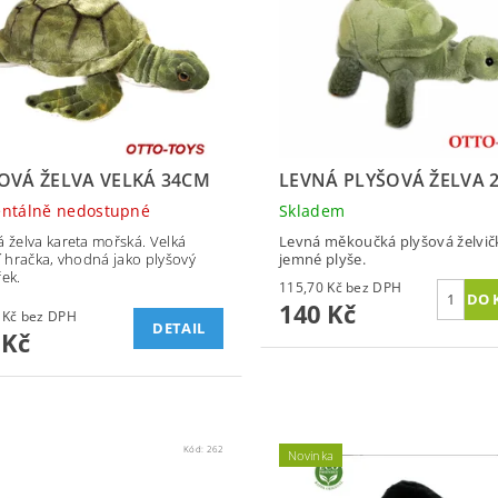
OVÁ ŽELVA VELKÁ 34CM
LEVNÁ PLYŠOVÁ ŽELVA 
ntálně nedostupné
Skladem
á želva kareta mořská. Velká
Levná měkoučká plyšová želvič
ní hračka, vhodná jako plyšový
jemné plyše.
řek.
115,70 Kč bez DPH
140 Kč
198,35 Kč bez DPH
DETAIL
 Kč
Kód:
262
Novinka