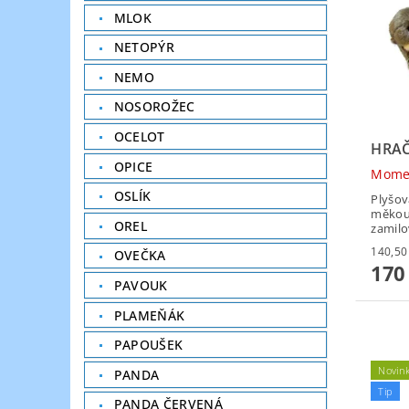
MLOK
NETOPÝR
NEMO
NOSOROŽEC
OCELOT
HRAČ
OPICE
Mome
OSLÍK
Plyšov
měkouč
OREL
zamilo
OVEČKA
170
PAVOUK
PLAMEŇÁK
PAPOUŠEK
Novin
PANDA
Tip
PANDA ČERVENÁ