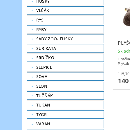
HUSKY
VLČÁK
RYS
RYBY
SADY ZOO- FLISKY
PLYŠ
SURIKATA
Skla
SRDÍČKO
Hračka
Plyšák 
SLEPICE
SOVA
140
SLON
TUČŇÁK
TUKAN
TYGR
VARAN