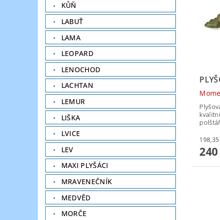
KŮŇ
LABUŤ
LAMA
LEOPARD
LENOCHOD
PLYŠ
LACHTAN
Mome
LEMUR
Plyšov
kvalit
LIŠKA
polštá
LVICE
240
LEV
MAXI PLYŠÁCI
MRAVENEČNÍK
MEDVĚD
MORČE