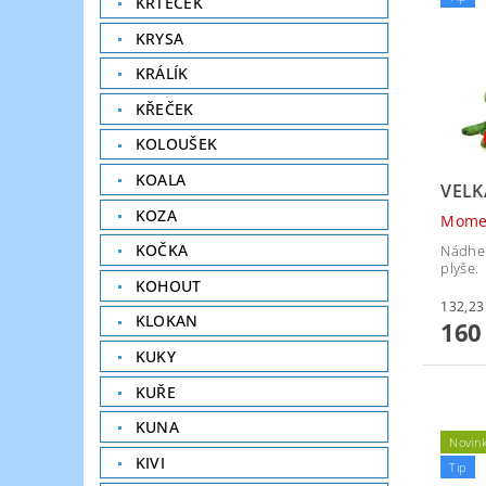
KRTEČEK
KRYSA
KRÁLÍK
KŘEČEK
KOLOUŠEK
KOALA
VELK
KOZA
Mome
KOČKA
Nádher
plyše.
KOHOUT
KLOKAN
160
KUKY
KUŘE
KUNA
Novin
KIVI
Tip