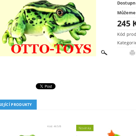
Dostupn
Můžeme 
245 
Kód pro
Kategori
SEJÍCÍ PRODUKTY
Kód:
465/B
Novinka