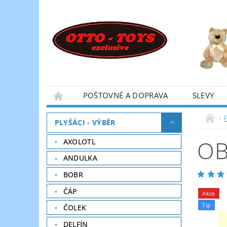
POŠTOVNÉ A DOPRAVA
SLEVY
P
PLYŠÁCI - VÝBĚR
OB
AXOLOTL
ANDULKA
BOBR
ČÁP
Akce
Tip
ČOLEK
DELFÍN