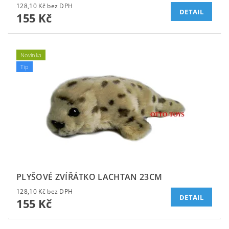
128,10 Kč bez DPH
DETAIL
155 Kč
Novinka
Tip
PLYŠOVÉ ZVÍŘÁTKO LACHTAN 23CM
128,10 Kč bez DPH
DETAIL
155 Kč