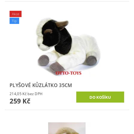
Akce
Tip
PLYŠOVÉ KŮZLÁTKO 35CM
214,05 Kč bez DPH
259 Kč