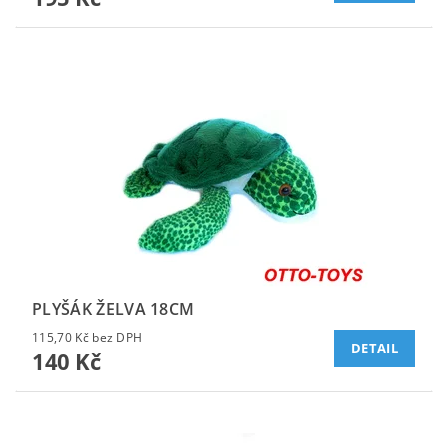
PLYŠÁK ŽELVA 18CM
115,70 Kč bez DPH
DETAIL
140 Kč