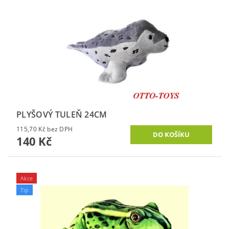
PLYŠOVÝ TULEŇ 24CM
115,70 Kč bez DPH
140 Kč
Akce
Tip