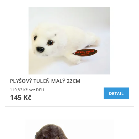
PLYŠOVÝ TULEŇ MALÝ 22CM
119,83 Kč bez DPH
DETAIL
145 Kč