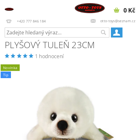
0 Kč
otto-toys@seznam.cz
+420 777 846 184
PLYŠOVÝ TULEŇ 23CM
1 hodnocení
Novinka
Tip