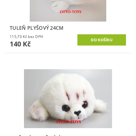
TULEŇ PLYŠOVÝ 24CM
115,70 Kč bez DPH
140 Kč