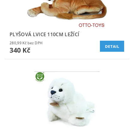
PLYŠOVÁ LVICE 110CM LEŽÍCÍ
280,99 Kč bez DPH
DETAIL
340 Kč