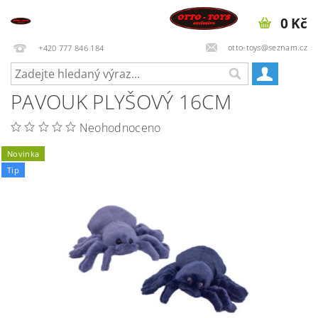
0 Kč
otto-toys@seznam.cz
+420 777 846 184
PAVOUK PLYŠOVÝ 16CM
Neohodnoceno
Novinka
Tip