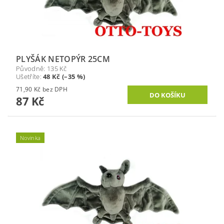
PLYŠÁK NETOPÝR 25CM
Původně:
135 Kč
Ušetříte
:
48 Kč (–35 %)
71,90 Kč bez DPH
87 Kč
Novinka