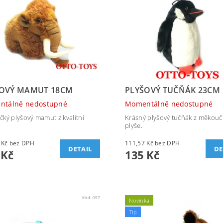
ŠOVÝ MAMUT 18CM
PLYŠOVÝ TUČŇÁK 23CM
ntálně nedostupné
Momentálně nedostupné
ký plyšový mamut z kvalitní
Krásný plyšový tučňák z měkouč
plyše.
161,16 Kč bez DPH
111,57 Kč bez DPH
DETAIL
DE
 Kč
135 Kč
Kód:
057
Novinka
Tip