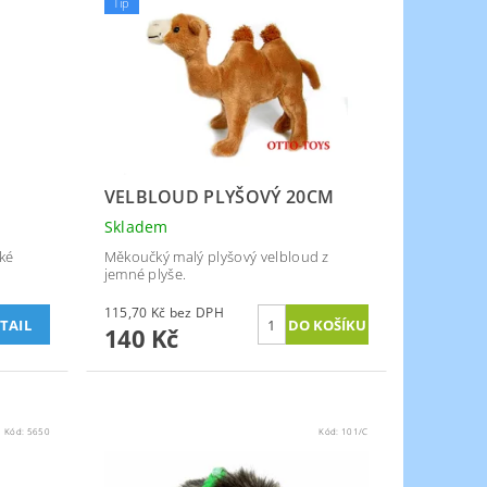
Tip
VELBLOUD PLYŠOVÝ 20CM
Skladem
ké
Měkoučký malý plyšový velbloud z
jemné plyše.
115,70 Kč bez DPH
TAIL
140 Kč
Kód:
5650
Kód:
101/C