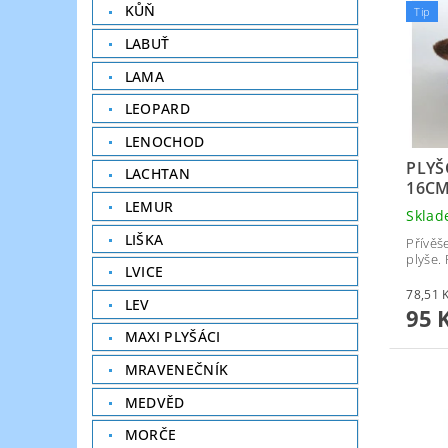
KŮŇ
Tip
LABUŤ
LAMA
LEOPARD
LENOCHOD
PLYŠ
LACHTAN
16C
LEMUR
Skla
LIŠKA
Přívěš
plyše.
LVICE
LEV
95 
MAXI PLYŠÁCI
MRAVENEČNÍK
MEDVĚD
MORČE