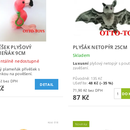
ĚŠEK PLYŠOVÝ
PLYŠÁK NETOPÝR 25CM
MEŇÁK 9CM
Skladem
ntálně nedostupné
Luxusní
plyšový netopýr s pou
zavěšení.
ý plameňák přívěšek s
nkou na pověšení.
Původně:
135 Kč
66,12 Kč bez DPH
Ušetříte
:
48 Kč (–35 %)
DETAIL
Kč
71,90 Kč bez DPH
87 Kč
Kód:
018
Novinka