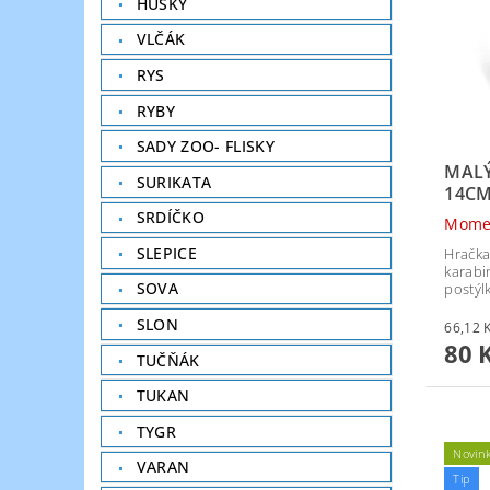
HUSKY
VLČÁK
RYS
RYBY
SADY ZOO- FLISKY
MALÝ
SURIKATA
14C
SRDÍČKO
Mome
SLEPICE
Hračka
karabi
SOVA
postýlk
SLON
80 
TUČŇÁK
TUKAN
TYGR
Novin
VARAN
Tip