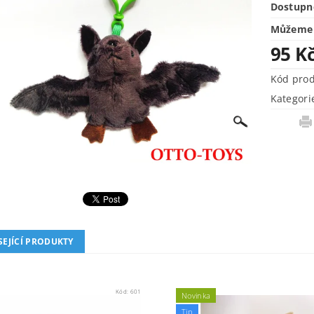
Dostupn
Můžeme 
95 K
Kód pro
Kategori
SEJÍCÍ PRODUKTY
Kód:
601
Novinka
Tip