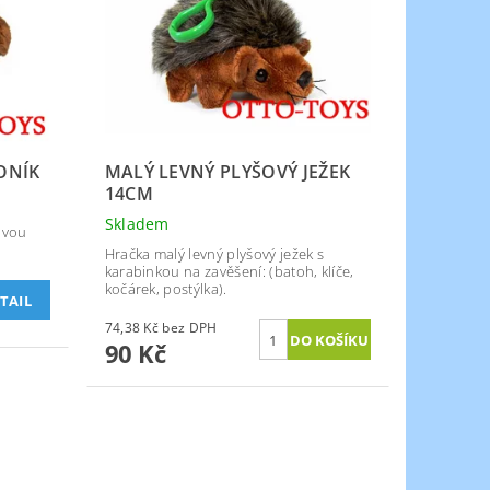
ONÍK
MALÝ LEVNÝ PLYŠOVÝ JEŽEK
14CM
Skladem
ovou
Hračka malý levný plyšový ježek s
karabinkou na zavěšení: (batoh, klíče,
kočárek, postýlka).
TAIL
74,38 Kč bez DPH
90 Kč