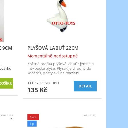
K 9CM
PLYŠOVÁ LABUŤ 22CM
Momentálně nedostupné
.
Krásná hračka plyšová labuť z jemné a
kočárku
měkoučké plyše. Plyšák je vhodný do
kočárků, postýlek i na mazlení.
111,57 Kč bez DPH
DETAIL
135 Kč
Kód:
3162
Kód:
612/1
Akce
Tip