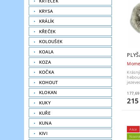
KRTEČEK
KRYSA
KRÁLÍK
KŘEČEK
KOLOUŠEK
KOALA
PLYŠ
KOZA
Mome
KOČKA
Krásný
hebouč
jezevec
KOHOUT
KLOKAN
215
KUKY
KUŘE
KUNA
Akce
KIVI
Novin