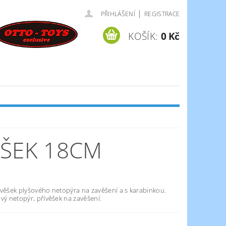
|
PŘIHLÁŠENÍ
REGISTRACE
KOŠÍK:
0 Kč
ĚŠEK 18CM
ívěšek plyšového netopýra na zavěšení a s karabinkou.
vý netopýr, přívěšek na zavěšení.