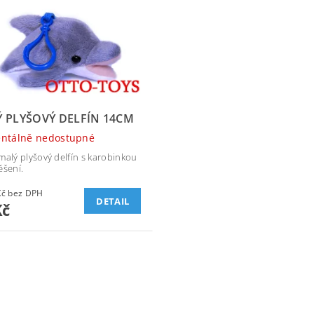
 PLYŠOVÝ DELFÍN 14CM
ntálně nedostupné
malý plyšový delfín s karobinkou
ěšení.
66,12 Kč bez DPH
DETAIL
Kč