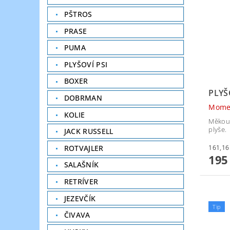
PŠTROS
PRASE
PUMA
PLYŠOVÍ PSI
BOXER
PLY
DOBRMAN
Mome
KOLIE
Měkouč
plyše.
JACK RUSSELL
ROTVAJLER
195
SALAŠNÍK
RETRÍVER
JEZEVČÍK
Tip
ČIVAVA