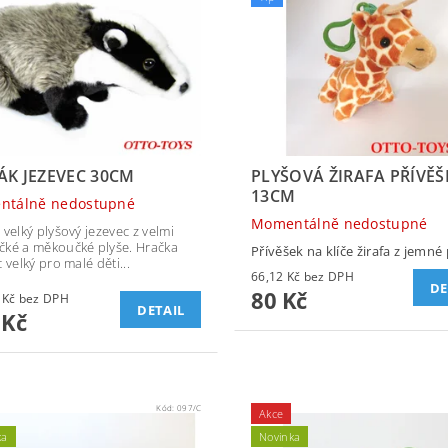
ÁK JEZEVEC 30CM
PLYŠOVÁ ŽIRAFA PŘÍVĚŠ
13CM
ntálně nedostupné
Momentálně nedostupné
 velký plyšový jezevec z velmi
ké a měkoučké plyše. Hračka
Přívěšek na klíče žirafa z jemné 
 velký pro malé děti...
66,12 Kč bez DPH
DE
80 Kč
177,69 Kč bez DPH
DETAIL
 Kč
Kód:
097/C
Akce
ka
Novinka