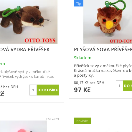
Tip
OVÁ VYDRA PŘÍVĚŠEK
PLYŠOVÁ SOVA PŘÍVĚŠE
M
Skladem
dem
Přívěšek sovy z měkoučké plyše
Krásná hračka na zavěšení do 
ek plyšové vydry z měkoučké
a postýlky.
 Přívěšek vydrýsek s karabinkou.
80,17 Kč bez DPH
78,51 Kč bez DPH
97 Kč
Kč
Kód:
462/1
Novinka