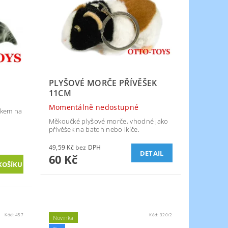
PLYŠOVÉ MORČE PŘÍVĚŠEK
11CM
Momentálně nedostupné
tkem na
Měkoučké plyšové morče, vhodné jako
přívěšek na batoh nebo lkíče.
49,59 Kč bez DPH
DETAIL
60 Kč
Kód:
457
Kód:
320/2
Novinka