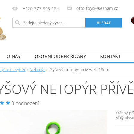
otto-toys@seznam.cz
+420 777 846 184
O NÁS
OSOBNÍ ODBĚR ŘÍČANY
KONTAKT
lyšáci - výběr
Netopýr
Plyšový netopýr přívěšek 18cm
YŠOVÝ NETOPÝR PŘÍV
3 hodnocení
Krásný př
Malý plyšo