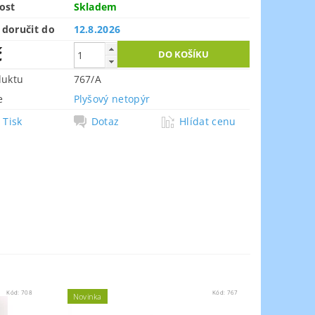
ost
Skladem
doručit do
12.8.2026
č
duktu
767/A
e
Plyšový netopýr
Tisk
Dotaz
Hlídat cenu
Kód:
708
Kód:
767
Novinka