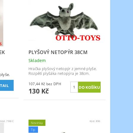
EK
PLYŠOVÝ NETOPÝR 38CM
Skladem
Hračka plyšový netopýr z jemné plyše.
Rozpětí plyšáka netopýra je 38cm.
plyše.
107,44 Kč bez DPH
TAIL
130 Kč
Kód:
798/C
Kód:
896
Novinka
Tip