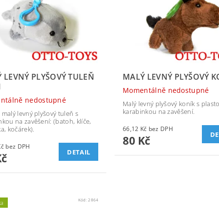
 LEVNÝ PLYŠOVÝ TULEŇ
MALÝ LEVNÝ PLYŠOVÝ K
M
Momentálně nedostupné
ntálně nedostupné
Malý levný plyšový koník s plast
karabinkou na zavěšení.
 malý levný plyšový tuleň s
nkou na zavěšení: (batoh, klíče,
a, kočárek).
66,12 Kč bez DPH
DE
80 Kč
66,12 Kč bez DPH
DETAIL
Kč
Kód:
2864
ka