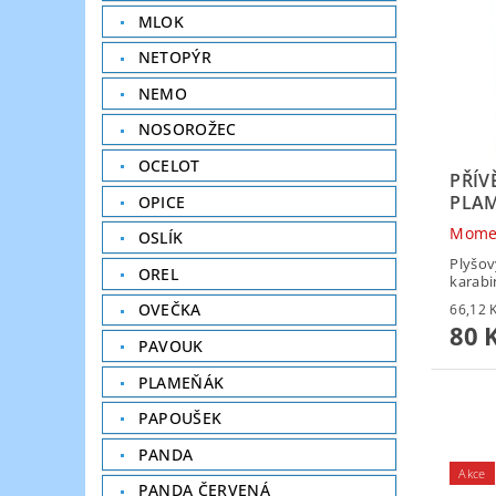
MLOK
NETOPÝR
NEMO
NOSOROŽEC
OCELOT
PŘÍV
PLA
OPICE
Mome
OSLÍK
Plyšov
OREL
karabi
OVEČKA
80 
PAVOUK
PLAMEŇÁK
PAPOUŠEK
PANDA
Akce
PANDA ČERVENÁ