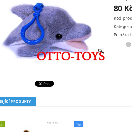
80 K
Kód pro
Kategori
Položka 
SEJÍCÍ PRODUKTY
Kód:
5650
ka
Tip