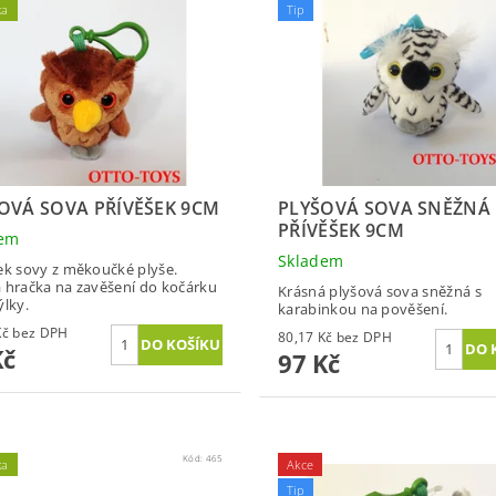
ka
Tip
OVÁ SOVA PŘÍVĚŠEK 9CM
PLYŠOVÁ SOVA SNĚŽNÁ
PŘÍVĚŠEK 9CM
dem
Skladem
ek sovy z měkoučké plyše.
 hračka na zavěšení do kočárku
Krásná plyšová sova sněžná s
ýlky.
karabinkou na pověšení.
80,17 Kč bez DPH
80,17 Kč bez DPH
Kč
97 Kč
Kód:
465
ka
Akce
Tip