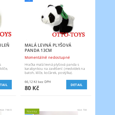
ULEŇ
MALÁ LEVNÁ PLYŠOVÁ
PANDA 13CM
Momentálně nedostupné
s
Hračka malá levná plyšová panda s
klíče,
karabynkou na zavěšení: (medvídek na
batoh, klíče, kočárek, postýlka).
66,12 Kč bez DPH
TAIL
DETAIL
80 Kč
Kód:
798/D
Kód:
708
Novinka