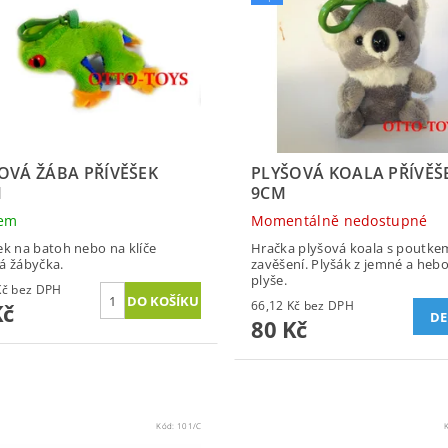
OVÁ ŽÁBA PŘÍVĚŠEK
PLYŠOVÁ KOALA PŘÍVĚŠ
M
9CM
dem
Momentálně nedostupné
ek na batoh nebo na klíče
Hračka plyšová koala s poutke
á žábyčka.
zavěšení. Plyšák z jemné a heb
plyše.
70,25 Kč bez DPH
66,12 Kč bez DPH
Kč
DE
80 Kč
Kód:
101/C