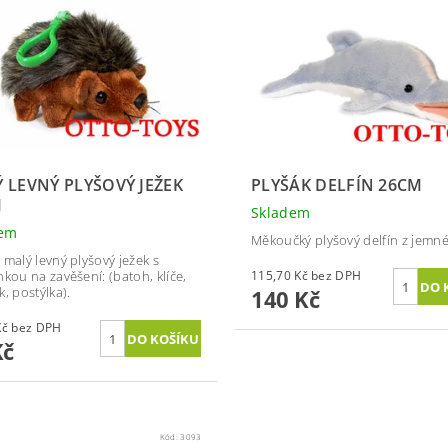
 LEVNÝ PLYŠOVÝ JEŽEK
PLYŠÁK DELFÍN 26CM
M
Skladem
dem
Měkoučký plyšový delfín z jemné
 malý levný plyšový ježek s
nkou na zavěšení: (batoh, klíče,
115,70 Kč bez DPH
, postýlka).
140 Kč
74,38 Kč bez DPH
Kč
Kód:
3093