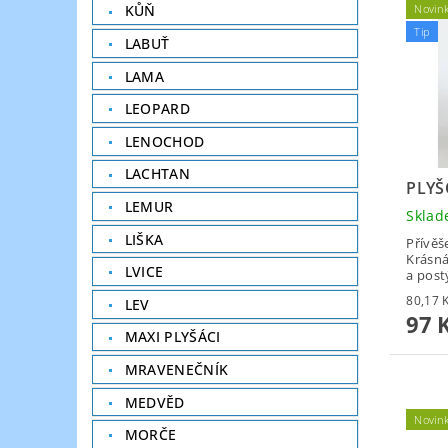
Novin
KŮŇ
Tip
LABUŤ
LAMA
LEOPARD
LENOCHOD
LACHTAN
PLYŠ
LEMUR
Skla
LIŠKA
Přívěš
Krásná
LVICE
a post
LEV
97 
MAXI PLYŠÁCI
MRAVENEČNÍK
MEDVĚD
Novin
MORČE