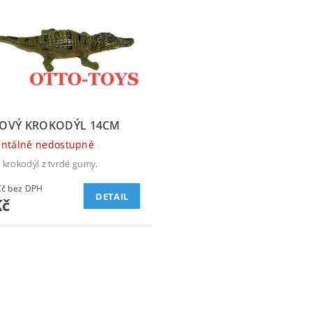
OVÝ KROKODÝL 14CM
ntálně nedostupné
 krokodýl z tvrdé gumy.
28,93 Kč bez DPH
DETAIL
Kč