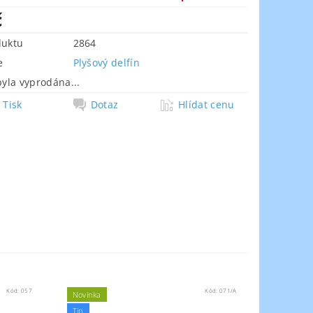
č
duktu
2864
e
Plyšový delfín
byla vyprodána...
Tisk
Dotaz
Hlídat cenu
Kód:
057
Kód:
071/A
Novinka
Tip