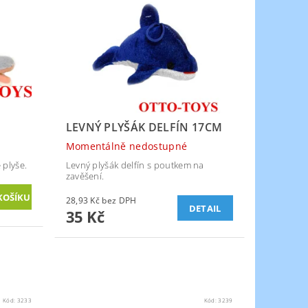
LEVNÝ PLYŠÁK DELFÍN 17CM
Momentálně nedostupné
 plyše.
Levný plyšák delfín s poutkem na
zavěšení.
28,93 Kč bez DPH
DETAIL
35 Kč
Kód:
3233
Kód:
3239