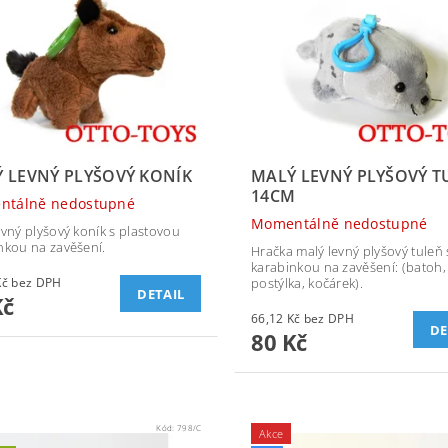
 LEVNÝ PLYŠOVÝ KONÍK
MALÝ LEVNÝ PLYŠOVÝ T
14CM
ntálně nedostupné
Momentálně nedostupné
evný plyšový koník s plastovou
nkou na zavěšení.
Hračka malý levný plyšový tuleň 
karabinkou na zavěšení: (batoh, 
66,12 Kč bez DPH
postýlka, kočárek).
DETAIL
Kč
66,12 Kč bez DPH
DE
80 Kč
Kód:
798/C
Akce