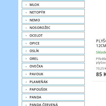
MLOK
NETOPÝR
NEMO
NOSOROŽEC
OCELOT
PLYŠ
OPICE
12C
OSLÍK
Skla
OREL
Přívěš
plyšov
OVEČKA
85 
PAVOUK
PLAMEŇÁK
PAPOUŠEK
PANDA
PANDA ČERVENÁ