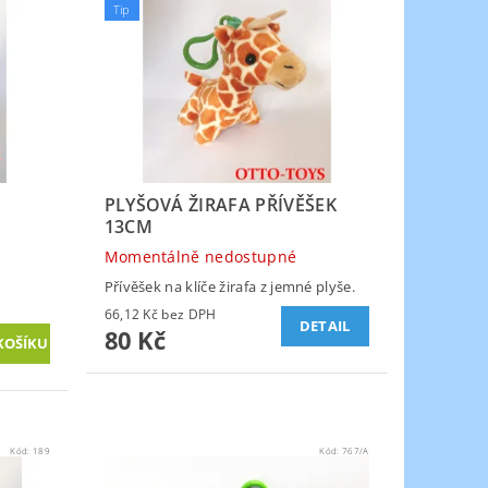
Tip
PLYŠOVÁ ŽIRAFA PŘÍVĚŠEK
13CM
Momentálně nedostupné
Přívěšek na klíče žirafa z jemné plyše.
66,12 Kč bez DPH
DETAIL
80 Kč
Kód:
189
Kód:
767/A