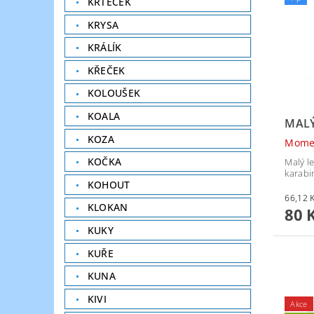
KRTEČEK
KRYSA
KRÁLÍK
KŘEČEK
KOLOUŠEK
KOALA
MALÝ
KOZA
Mome
KOČKA
Malý l
karabi
KOHOUT
KLOKAN
80 
KUKY
KUŘE
KUNA
KIVI
Akce