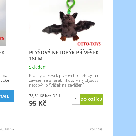
EK
PLYŠOVÝ NETOPÝR PŘÍVĚŠEK
18CM
Skladem
m na
Krásný přívěšek plyšového netopýra na
oučké
zavěšení a s karabinkou. Malý plyšový
netopýr, přívěšek na zavěšení.
78,51 Kč bez DPH
TAIL
95 Kč
Kód:
2864/A
Kód:
3099