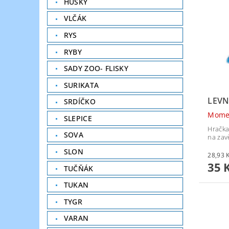
HUSKY
VLČÁK
RYS
RYBY
SADY ZOO- FLISKY
SURIKATA
LEVN
SRDÍČKO
Mome
SLEPICE
Hračka
SOVA
na zav
SLON
35 
TUČŇÁK
TUKAN
TYGR
VARAN