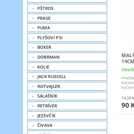
PŠTROS
PRASE
PUMA
PLYŠOVÍ PSI
BOXER
MALÝ
DOBRMAN
14C
KOLIE
Skla
JACK RUSSELL
Hračka
karabi
ROTVAJLER
kočárek
SALAŠNÍK
90 
RETRÍVER
JEZEVČÍK
ČIVAVA