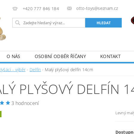
otto-toys@seznam.cz
+420 777 846 184
O NÁS
OSOBNÍ ODBĚR ŘÍČANY
KONTAKT
lyšáci - výběr
Delfín
Malý plyšový delfín 14cm
LÝ PLYŠOVÝ DELFÍN 
3 hodnocení
Levný malý
Dostupn