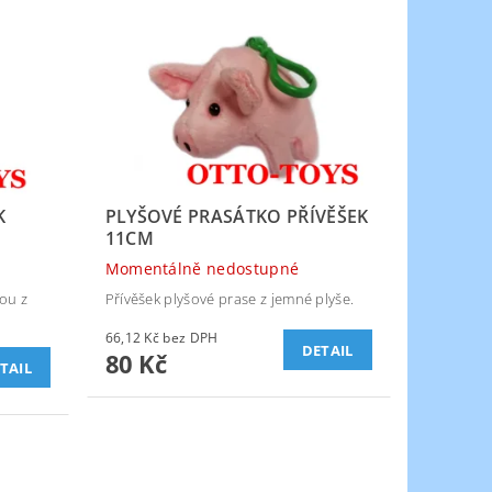
K
PLYŠOVÉ PRASÁTKO PŘÍVĚŠEK
11CM
Momentálně nedostupné
kou z
Přívěšek plyšové prase z jemné plyše.
66,12 Kč bez DPH
DETAIL
80 Kč
TAIL