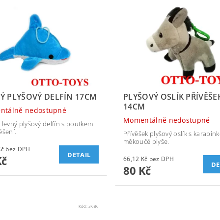
Ý PLYŠOVÝ DELFÍN 17CM
PLYŠOVÝ OSLÍK PŘÍVĚŠE
14CM
ntálně nedostupné
Momentálně nedostupné
 levný plyšový delfín s poutkem
ěšení.
Přívěšek plyšový oslík s karabin
měkoučé plyše.
28,93 Kč bez DPH
DETAIL
Kč
66,12 Kč bez DPH
DE
80 Kč
Kód:
3686