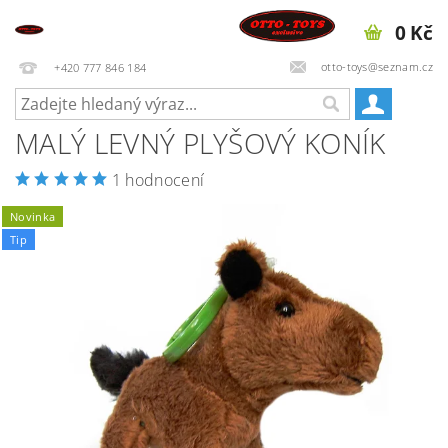
0 Kč
otto-toys@seznam.cz
+420 777 846 184
MALÝ LEVNÝ PLYŠOVÝ KONÍK
1 hodnocení
Novinka
Tip