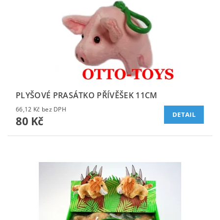
PLYŠOVÉ PRASÁTKO PŘÍVĚŠEK 11CM
66,12 Kč bez DPH
DETAIL
80 Kč