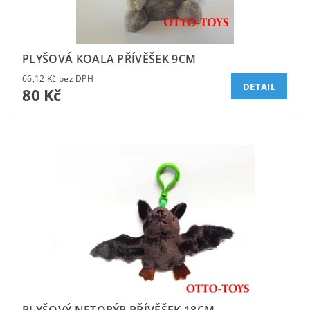
PLYŠOVÁ KOALA PŘÍVĚŠEK 9CM
66,12 Kč bez DPH
DETAIL
80 Kč