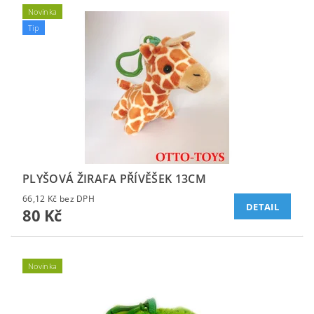
Novinka
Tip
PLYŠOVÁ ŽIRAFA PŘÍVĚŠEK 13CM
66,12 Kč bez DPH
DETAIL
80 Kč
Novinka