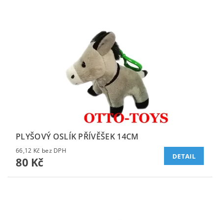
PLYŠOVÝ OSLÍK PŘÍVĚŠEK 14CM
66,12 Kč bez DPH
DETAIL
80 Kč