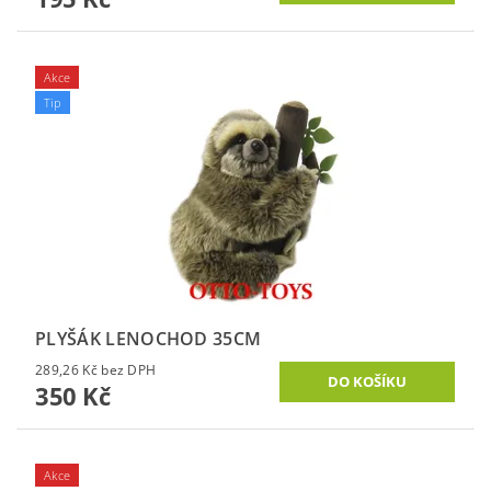
Akce
Tip
PLYŠÁK LENOCHOD 35CM
289,26 Kč bez DPH
350 Kč
Akce