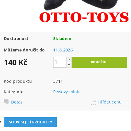
Dostupnost
Skladem
Můžeme doručit do
11.8.2026
140 Kč
Kód produktu
3711
Kategorie
Plyšový mlok
Dotaz
Hlídat cenu
SOUVISEJÍCÍ PRODUKTY