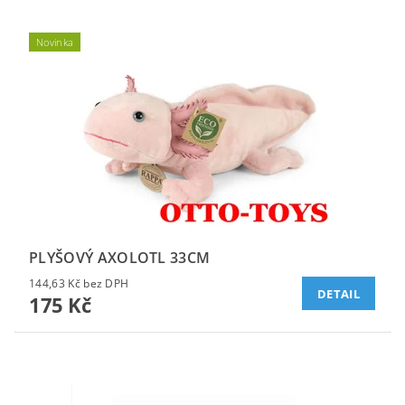
Novinka
PLYŠOVÝ AXOLOTL 33CM
144,63 Kč bez DPH
DETAIL
175 Kč