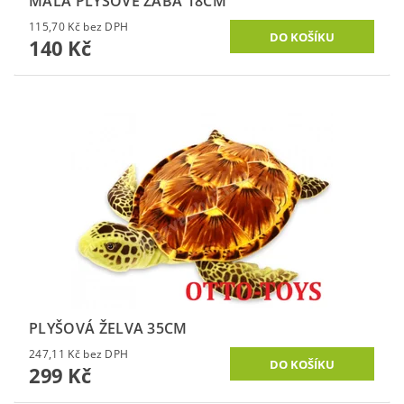
MALÁ PLYŠOVÉ ŽÁBA 18CM
115,70 Kč bez DPH
140 Kč
PLYŠOVÁ ŽELVA 35CM
247,11 Kč bez DPH
299 Kč